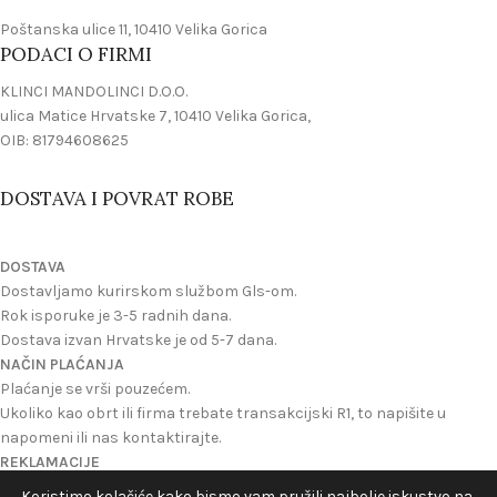
Poštanska ulice 11, 10410 Velika Gorica
PODACI O FIRMI
KLINCI MANDOLINCI D.O.O.
ulica Matice Hrvatske 7, 10410 Velika Gorica,
OIB: 81794608625
DOSTAVA I POVRAT ROBE
DOSTAVA
Dostavljamo kurirskom službom Gls-om.
Rok isporuke je 3-5 radnih dana.
Dostava izvan Hrvatske je od 5-7 dana.
NAČIN PLAĆANJA
Plaćanje se vrši pouzećem.
Ukoliko kao obrt ili firma trebate transakcijski R1, to napišite u
napomeni ili nas kontaktirajte.
REKLAMACIJE
Reklamacije se mogu izvrsiti ukoliko ste dobili oštecen proizvod ili
Koristimo kolačiće kako bismo vam pružili najbolje iskustvo na