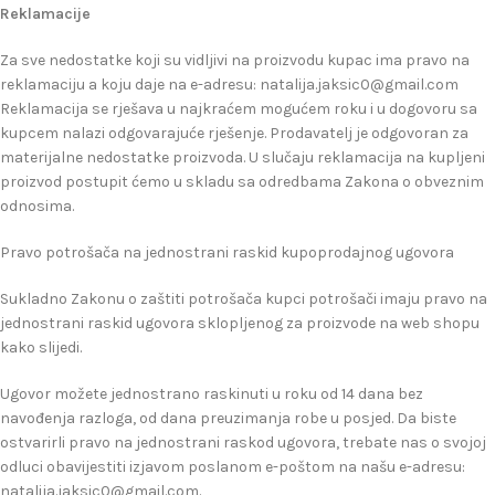
Reklamacije
Za sve nedostatke koji su vidljivi na proizvodu kupac ima pravo na
reklamaciju a koju daje na e-adresu: natalija.jaksic0@gmail.com
Reklamacija se rješava u najkraćem mogućem roku i u dogovoru sa
kupcem nalazi odgovarajuće rješenje. Prodavatelj je odgovoran za
materijalne nedostatke proizvoda. U slučaju reklamacija na kupljeni
proizvod postupit ćemo u skladu sa odredbama Zakona o obveznim
odnosima.
Pravo potrošača na jednostrani raskid kupoprodajnog ugovora
Sukladno Zakonu o zaštiti potrošača kupci potrošači imaju pravo na
jednostrani raskid ugovora sklopljenog za proizvode na web shopu
kako slijedi.
Ugovor možete jednostrano raskinuti u roku od 14 dana bez
navođenja razloga, od dana preuzimanja robe u posjed. Da biste
ostvarirli pravo na jednostrani raskod ugovora, trebate nas o svojoj
odluci obavijestiti izjavom poslanom e-poštom na našu e-adresu:
natalija.jaksic0@gmail.com.