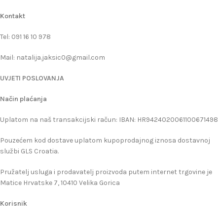
Kontakt
Tel: 091 16 10 978
Mail: natalija.jaksic0@gmail.com
UVJETI POSLOVANJA
Način plaćanja
Uplatom na naš transakcijski račun: IBAN: HR9424020061100671498
Pouzećem kod dostave uplatom kupoprodajnog iznosa dostavnoj
službi GLS Croatia.
Pružatelj usluga i prodavatelj proizvoda putem internet trgovine je
Matice Hrvatske 7, 10410 Velika Gorica
Korisnik