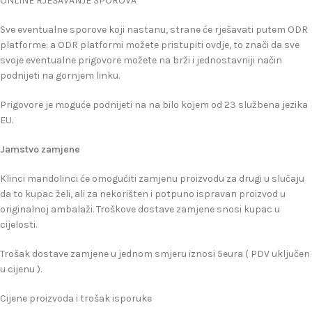
ONLINE RJEŠAVANJE SPOROVA
Sve eventualne sporove koji nastanu, strane će rješavati putem ODR
platforme: a ODR platformi možete pristupiti ovdje, to znači da sve
svoje eventualne prigovore možete na brži i jednostavniji način
podnijeti na gornjem linku.
Prigovore je moguće podnijeti na na bilo kojem od 23 službena jezika
EU.
Jamstvo zamjene
Klinci mandolinci će omogućiti zamjenu proizvodu za drugi u slučaju
da to kupac želi, ali za nekorišten i potpuno ispravan proizvod u
originalnoj ambalaži. Troškove dostave zamjene snosi kupac u
cijelosti.
Trošak dostave zamjene u jednom smjeru iznosi 5eura ( PDV uključen
u cijenu ).
Cijene proizvoda i trošak isporuke