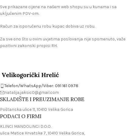
Sve prikazane cijene na našem web shopu su u kunama i sa
uključenim PDV-om.
Račun za isporučenu robu kupac dobiva uz robu.
Za sve ono što u ovim uvjetima poslovanja nije spomenuto, važe
pozitivni zakonski propisi RH.
Telefon/WhatsApp/Viber: 091 161 0978
natalija.jaksic0@gmail.com
SKLADIŠTE I PREUZIMANJE ROBE
Poštanska ulice 11, 10410 Velika Gorica
PODACI O FIRMI
KLINCI MANDOLINCI D.O.O.
ulica Matice Hrvatske 7, 10410 Velika Gorica,