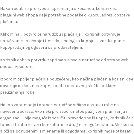
Nakon odabira proizvoda i spremanja u košaricu, korisnik na
blagajni web shopa daje potrebne podatke o kupcu, adresi dostave i
plaćanju.
Klikom na „ potvrdite narudžbu i plaćanje „ korisnik potvrđuje
naručivanje i plaćanje i time daje nalog za kupnju tj. za sklapanje
kupoprodajnog ugovora sa prodavateljem.
Korisnik dobiva potvrdu zaprimanja svoje narudžbe od strane web
shopa e-poštom.
Izborom opcije “plaćanje pouzećem , kao načina plaćanja korisnik se
obvezuje da će iznos kupnje platiti dostavnoj službi prilikom
preuzimanja robe.
Nakon zaprimanja i obrade narudžbe vršimo dostavu robe na
navedenu adresu. Ako neki proizvod, unatoč pažljivom planiranju i
organizaciji, nije moguće isporučiti pravodobno ili uopće, korisnik će o
tome biti informiran i konzultiran o drugim mogućnostima. Ako se ne
složi sa ponuđenim izmjenama ili odgodama, korisnik može otkazati