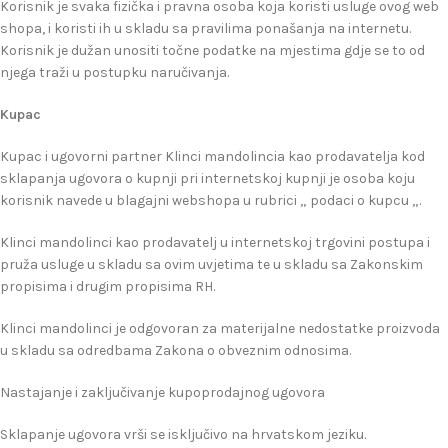
Korisnik je svaka fizička i pravna osoba koja koristi usluge ovog web
shopa, i koristi ih u skladu sa pravilima ponašanja na internetu.
Korisnik je dužan unositi točne podatke na mjestima gdje se to od
njega traži u postupku naručivanja.
Kupac
Kupac i ugovorni partner Klinci mandolincia kao prodavatelja kod
sklapanja ugovora o kupnji pri internetskoj kupnji je osoba koju
korisnik navede u blagajni webshopa u rubrici „ podaci o kupcu „.
Klinci mandolinci kao prodavatelj u internetskoj trgovini postupa i
pruža usluge u skladu sa ovim uvjetima te u skladu sa Zakonskim
propisima i drugim propisima RH.
Klinci mandolinci je odgovoran za materijalne nedostatke proizvoda
u skladu sa odredbama Zakona o obveznim odnosima.
Nastajanje i zaključivanje kupoprodajnog ugovora
Sklapanje ugovora vrši se isključivo na hrvatskom jeziku.