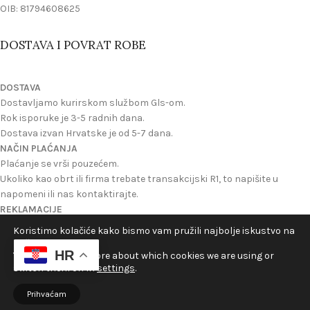
OIB: 81794608625
DOSTAVA I POVRAT ROBE
DOSTAVA
Dostavljamo kurirskom službom Gls-om.
Rok isporuke je 3-5 radnih dana.
Dostava izvan Hrvatske je od 5-7 dana.
NAČIN PLAĆANJA
Plaćanje se vrši pouzećem.
Ukoliko kao obrt ili firma trebate transakcijski R1, to napišite u
napomeni ili nas kontaktirajte.
REKLAMACIJE
Reklamacije se mogu izvrsiti ukoliko ste dobili oštecen proizvod ili
Koristimo kolačiće kako bismo vam pružili najbolje iskustvo na
ukoliko nije onakav kakav je na slici na webu.
našoj web stranici.
HR
Možete zatražiti povrat novca ili novi proizvod u zamjenu.
You can find out more about which cookies we are using or
switch them off in
settings
.
©2024 Velikogorički Hrelić - Sva prava pridržana
Prihvaćam
Open
rgovina
Košarica