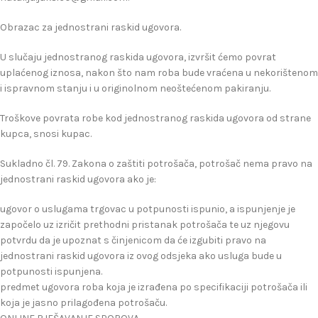
Obrazac za jednostrani raskid ugovora.
U slučaju jednostranog raskida ugovora, izvršit ćemo povrat
uplaćenog iznosa, nakon što nam roba bude vraćena u nekorištenom
i ispravnom stanju i u originolnom neoštećenom pakiranju.
Troškove povrata robe kod jednostranog raskida ugovora od strane
kupca, snosi kupac.
Sukladno čl. 79. Zakona o zaštiti potrošača, potrošač nema pravo na
jednostrani raskid ugovora ako je:
ugovor o uslugama trgovac u potpunosti ispunio, a ispunjenje je
započelo uz izričit prethodni pristanak potrošača te uz njegovu
potvrdu da je upoznat s činjenicom da će izgubiti pravo na
jednostrani raskid ugovora iz ovog odsjeka ako usluga bude u
potpunosti ispunjena.
predmet ugovora roba koja je izrađena po specifikaciji potrošača ili
koja je jasno prilagođena potrošaču.