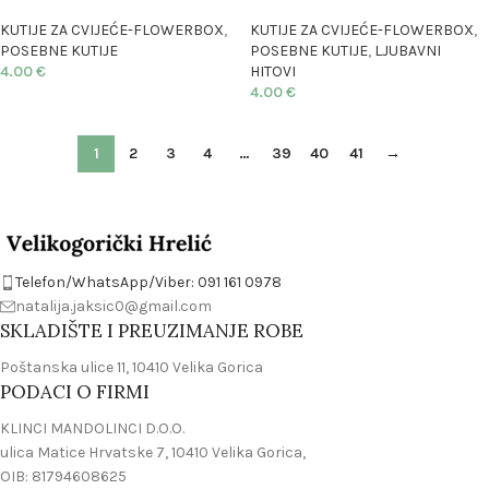
KUTIJE ZA CVIJEĆE-FLOWERBOX
,
KUTIJE ZA CVIJEĆE-FLOWERBOX
,
POSEBNE KUTIJE
POSEBNE KUTIJE
,
LJUBAVNI
4.00
€
HITOVI
4.00
€
1
2
3
4
…
39
40
41
→
Telefon/WhatsApp/Viber: 091 161 0978
natalija.jaksic0@gmail.com
SKLADIŠTE I PREUZIMANJE ROBE
Poštanska ulice 11, 10410 Velika Gorica
PODACI O FIRMI
KLINCI MANDOLINCI D.O.O.
ulica Matice Hrvatske 7, 10410 Velika Gorica,
OIB: 81794608625