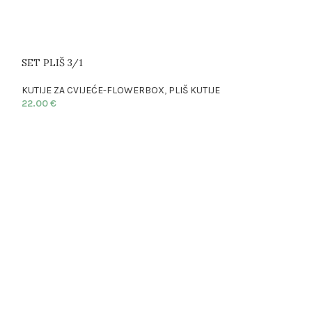
SET PLIŠ 3/1
KUTIJE ZA CVIJEĆE-FLOWERBOX
,
PLIŠ KUTIJE
22.00
€
SET PLIŠ 3/1
KUTIJE ZA CVIJ
22.00
€