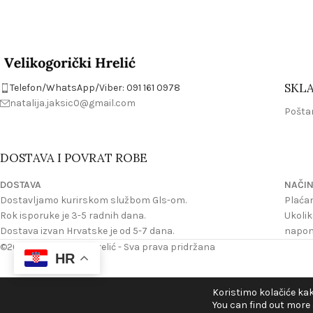
SKLA
Telefon/WhatsApp/Viber: 091 161 0978
natalija.jaksic0@gmail.com
Poštan
DOSTAVA I POVRAT ROBE
DOSTAVA
NAČIN
Dostavljamo kurirskom službom Gls-om.
Plaćan
Rok isporuke je 3-5 radnih dana.
Ukolik
Dostava izvan Hrvatske je od 5-7 dana.
napome
©2024 Velikogorički Hrelić - Sva prava pridržana
HR
Koristimo kolačiće kak
You can find out more