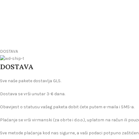
DOSTAVA
DOSTAVA
Sve naše pakete dostavlja GLS.
Dostava se vrši unutar 3-6 dana.
Obavijest o statusu vašeg paketa dobit ćete putem e-maila i SMS-a.
Plaćanje se vrši virmanski (za obrte i d.o.o.), uplatom na račun ili pou
Sve metode plaćanja kod nas sigurne, a vaši podaci potpuno zaštićeni