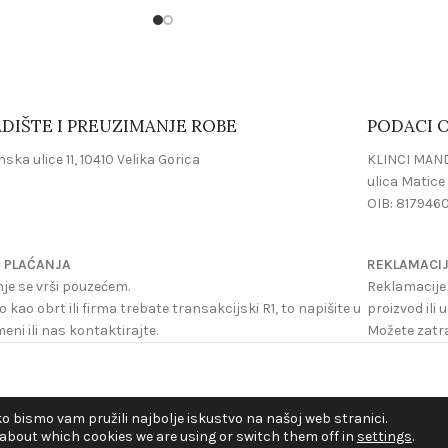
DIŠTE I PREUZIMANJE ROBE
PODACI O
ska ulice 11, 10410 Velika Gorica
KLINCI MAND
ulica Matice 
OIB: 817946
 PLAĆANJA
REKLAMACI
je se vrši pouzećem.
Reklamacije 
o kao obrt ili firma trebate transakcijski R1, to napišite u
proizvod ili 
ni ili nas kontaktirajte.
Možete zatra
o bismo vam pružili najbolje iskustvo na našoj web stranici.
 about which cookies we are using or switch them off in
settings
.