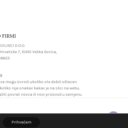
 FIRMI
OLINCI D.O.O.
Hrvatske 7, 10410 Velika Gorica,
08625
JE
se mogu izvrsiti ukoliko ste dobili oštecen
ukoliko nije onakav kakav je na slici na webu.
žiti povrat novca ili novi proizvod u zamjenu.
Prihvaćam
Open