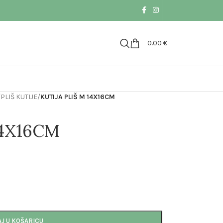
0.00
€
/
PLIŠ KUTIJE
/
KUTIJA PLIŠ M 14X16CM
14X16CM
J U KOŠARICU