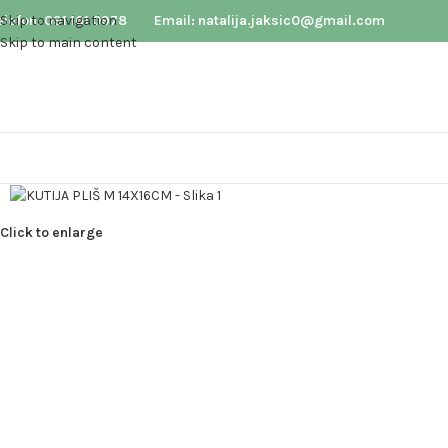
elefon: 091 161 0978
Skip to navigation
Email: natalija.jaksic0@gmail.com
Skip to main content
Click to enlarge