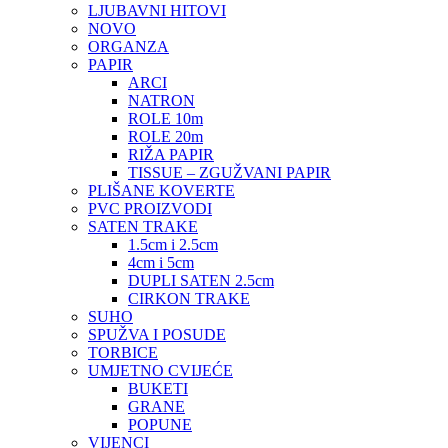
LJUBAVNI HITOVI
NOVO
ORGANZA
PAPIR
ARCI
NATRON
ROLE 10m
ROLE 20m
RIŽA PAPIR
TISSUE – ZGUŽVANI PAPIR
PLIŠANE KOVERTE
PVC PROIZVODI
SATEN TRAKE
1.5cm i 2.5cm
4cm i 5cm
DUPLI SATEN 2.5cm
CIRKON TRAKE
SUHO
SPUŽVA I POSUDE
TORBICE
UMJETNO CVIJEĆE
BUKETI
GRANE
POPUNE
VIJENCI