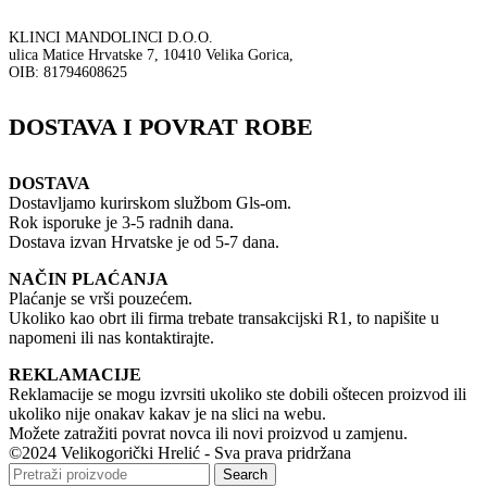
KLINCI MANDOLINCI D.O.O.
ulica Matice Hrvatske 7, 10410 Velika Gorica,
OIB: 81794608625
DOSTAVA I POVRAT ROBE
DOSTAVA
Dostavljamo kurirskom službom Gls-om.
Rok isporuke je 3-5 radnih dana.
Dostava izvan Hrvatske je od 5-7 dana.
NAČIN PLAĆANJA
Plaćanje se vrši pouzećem.
Ukoliko kao obrt ili firma trebate transakcijski R1, to napišite u
napomeni ili nas kontaktirajte.
REKLAMACIJE
Reklamacije se mogu izvrsiti ukoliko ste dobili oštecen proizvod ili
ukoliko nije onakav kakav je na slici na webu.
Možete zatražiti povrat novca ili novi proizvod u zamjenu.
©2024 Velikogorički Hrelić - Sva prava pridržana
Search