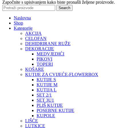
Započnite s upisivanjem kako biste pronašli željene proizvode.
Search
Naslovna
Shop
Kategorije
AKCIJA
CELOFAN
DEHIDRIRANE RUŽE
DEKORACIJE
MEDVJEDIĆI
PIKOVI
TOPERI
KOŠARE
KUTIJE ZA CVIJEĆE-FLOWERBOX
KUTIJE S
KUTIJE M
KUTIJA L
SET 2/1
SET 3U1
PLIŠ KUTIJE
POSEBNE KUTIJE
KUPOLE
LIŠĆE
LUTKICE