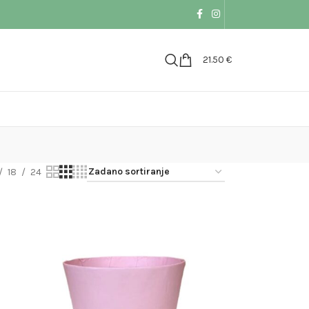
21.50
€
18
24