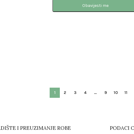
Obavijesti me
1
2
3
4
…
9
10
11
DIŠTE I PREUZIMANJE ROBE
PODACI O