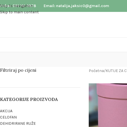
elefon: 091 161 0978
Skip to navigation
Email: natalija.jaksic0@gmail.com
Skip to main content
Filtriraj po cijeni
Početna
/
KUTIJE ZA
KATEGORIJE PROIZVODA
AKCIJA
CELOFAN
DEHIDRIRANE RUŽE