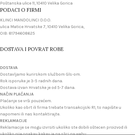
Poštanska ulice 11, 10410 Velika Gorica
PODACI O FIRMI
KLINCI MANDOLINCI D.O.O.
ulica Matice Hrvatske 7, 10410 Velika Gorica,
OIB: 81794608625
DOSTAVA I POVRAT ROBE
DOSTAVA
Dostavljamo kurirskom službom Gls-om.
Rok isporuke je 3-5 radnih dana.
Dostava izvan Hrvatske je od 5-7 dana.
NAČIN PLAĆANJA
Plaćanje se vrši pouzećem.
Ukoliko kao obrt ili firma trebate transakcijski R1, to napišite u
napomeni ili nas kontaktirajte.
REKLAMACIJE
Reklamacije se mogu izvrsiti ukoliko ste dobili oštecen proizvod ili
ukoliko nije onakav kakav je na slici na webu.