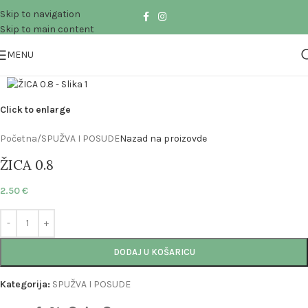
Skip to navigation
Skip to main content
MENU
Click to enlarge
Početna
/
SPUŽVA I POSUDE
Nazad na proizovde
ŽICA 0.8
2.50
€
DODAJ U KOŠARICU
Kategorija:
SPUŽVA I POSUDE