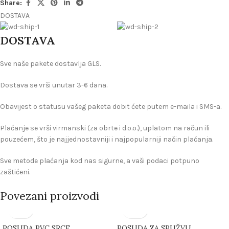
Share:
DOSTAVA
DOSTAVA
Sve naše pakete dostavlja GLS.
Dostava se vrši unutar 3-6 dana.
Obavijest o statusu vašeg paketa dobit ćete putem e-maila i SMS-a.
Plaćanje se vrši virmanski (za obrte i d.o.o.), uplatom na račun ili
pouzećem, što je najjednostavniji i najpopularniji način plaćanja.
Sve metode plaćanja kod nas sigurne, a vaši podaci potpuno
zaštićeni.
Povezani proizvodi
POSUDA PVC SRCE
POSUDA ZA SPUŽVU