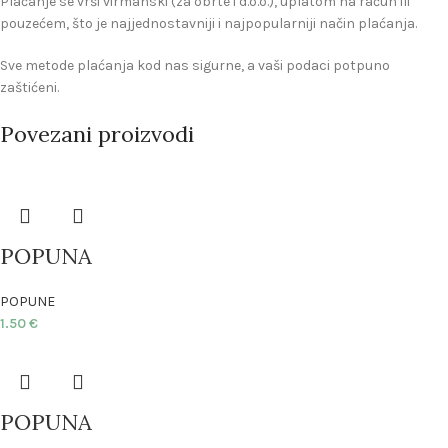
Plaćanje se vrši virmanski (za obrte i d.o.o.), uplatom na račun ili
pouzećem, što je najjednostavniji i najpopularniji način plaćanja.
Sve metode plaćanja kod nas sigurne, a vaši podaci potpuno
zaštićeni.
Povezani proizvodi
POPUNA
POPUNE
1.50
€
POPUNA