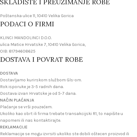
SKLADIŠTE I PREUZIMANJE ROBE
Poštanska ulice 11, 10410 Velika Gorica
PODACI O FIRMI
KLINCI MANDOLINCI D.O.O.
ulica Matice Hrvatske 7, 10410 Velika Gorica,
OIB: 81794608625
DOSTAVA I POVRAT ROBE
DOSTAVA
Dostavljamo kurirskom službom Gls-om.
Rok isporuke je 3-5 radnih dana.
Dostava izvan Hrvatske je od 5-7 dana.
NAČIN PLAĆANJA
Plaćanje se vrši pouzećem.
Ukoliko kao obrt ili firma trebate transakcijski R1, to napišite u
napomeni ili nas kontaktirajte.
REKLAMACIJE
Reklamacije se mogu izvrsiti ukoliko ste dobili oštecen proizvod ili