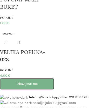
BUKET
POPUNE
1.80
€
SOLD OUT
VELIKA POPUNA-
028
POPUNE
4.00
€
Obavijesti me
Telefon/WhatsApp/Viber: 091 161 0978
natalija.jaksic0@gmail.com