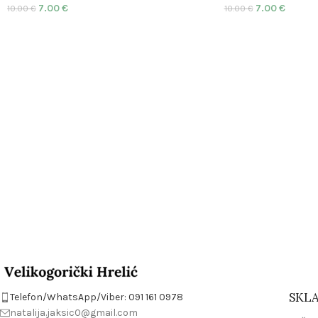
7.00
€
7.00
€
10.00
€
10.00
€
SKLA
Telefon/WhatsApp/Viber: 091 161 0978
natalija.jaksic0@gmail.com