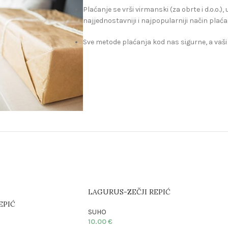
Plaćanje se vrši virmanski (za obrte i d.o.o.)
najjednostavniji i najpopularniji način plaća
Sve metode plaćanja kod nas sigurne, a vaši
LAGURUS-ZEČJI REPIĆ
EPIĆ
SUHO
10.00
€