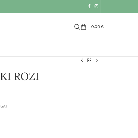
0.00
€
KI ROZI
GAT.