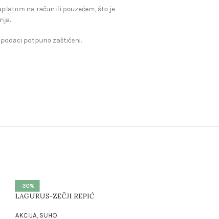
, uplatom na račun ili pouzećem, što je
nja.
 podaci potpuno zaštićeni.
-30%
LAGURUS-ZEČJI REPIĆ
AKCIJA
,
SUHO