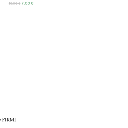
7.00
€
10.00
€
MAHOVINA 8C
NOVO
,
SUHO
6.00
€
 FIRMI