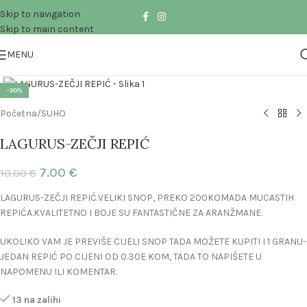
Skip to navigation
Skip to main content
MENU
Click to enlarge
-30%
Početna
/
SUHO
LAGURUS-ZEČJI REPIĆ
7.00
€
10.00
€
LAGURUS-ZEČJI REPIĆ.VELIKI SNOP, PREKO 200KOMADA MUCASTIH
REPIĆA.KVALITETNO I BOJE SU FANTASTIČNE ZA ARANŽMANE.
UKOLIKO VAM JE PREVIŠE CIJELI SNOP TADA MOŽETE KUPITI I 1 GRANU-
JEDAN REPIĆ PO CIJENI OD 0.30E KOM, TADA TO NAPIŠETE U
NAPOMENU ILI KOMENTAR.
13 na zalihi