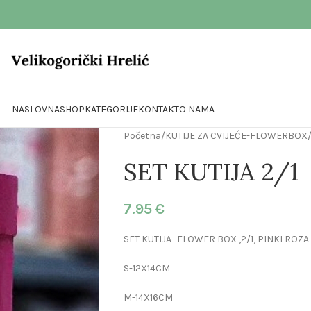
NASLOVNA
SHOP
KATEGORIJE
KONTAKT
O NAMA
Početna
/
KUTIJE ZA CVIJEĆE-FLOWERBOX
SET KUTIJA 2/1
7.95
€
SET KUTIJA -FLOWER BOX ,2/1, PINKI ROZA
S-12X14CM
M-14X16CM