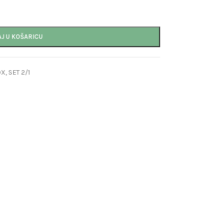
J U KOŠARICU
OX
,
SET 2/1