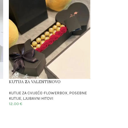
KUTIJA ZA VALENTINOVO
KUTIJA ZA VAL
KUTIJE ZA CVIJEĆE-FLOWERBOX
,
POSEBNE
KUTIJE ZA CVIJ
KUTIJE
,
LJUBAVNI HITOVI
KUTIJE
,
LJUBAVNI
12.00
€
12.00
€