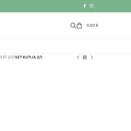
0.00
€
/
SET 2/1
/
SET KUTIJA 2/1