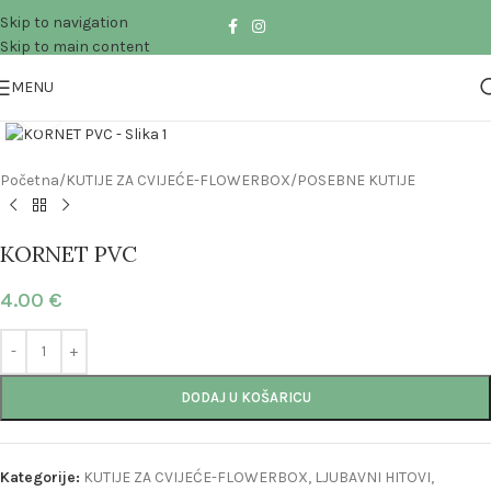
Skip to navigation
Skip to main content
MENU
Click to enlarge
Početna
/
KUTIJE ZA CVIJEĆE-FLOWERBOX
/
POSEBNE KUTIJE
KORNET PVC
4.00
€
DODAJ U KOŠARICU
Kategorije:
KUTIJE ZA CVIJEĆE-FLOWERBOX
,
LJUBAVNI HITOVI
,