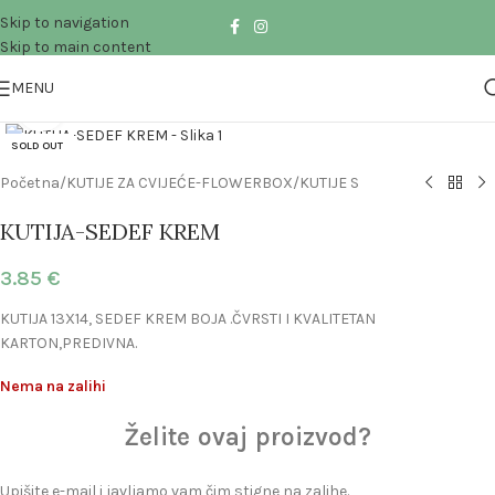
Skip to navigation
Skip to main content
MENU
Click to enlarge
SOLD OUT
Početna
/
KUTIJE ZA CVIJEĆE-FLOWERBOX
/
KUTIJE S
KUTIJA-SEDEF KREM
3.85
€
KUTIJA 13X14, SEDEF KREM BOJA .ČVRSTI I KVALITETAN
KARTON,PREDIVNA.
Nema na zalihi
Želite ovaj proizvod?
Upišite e-mail i javljamo vam čim stigne na zalihe.