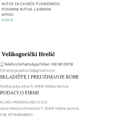
KUTIJE ZA CVIJEĆE-FLOWERBOX
,
POSEBNE KUTIJE
,
LJUBAVNI
HITOVI
4.00
€
Telefon/WhatsApp/Viber: 091 161 0978
natalija.jaksic0@gmail.com
SKLADIŠTE I PREUZIMANJE ROBE
Poštanska ulice 11, 10410 Velika Gorica
PODACI O FIRMI
KLINCI MANDOLINCI D.O.O.
ulica Matice Hrvatske 7, 10410 Velika Gorica,
OIB: 81794608625