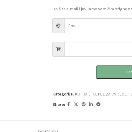
Upišite e-mail i javljamo vam čim stigne na
Ob
Kategorije:
KUTIJA L
,
KUTIJE ZA CVIJEĆE
Share: