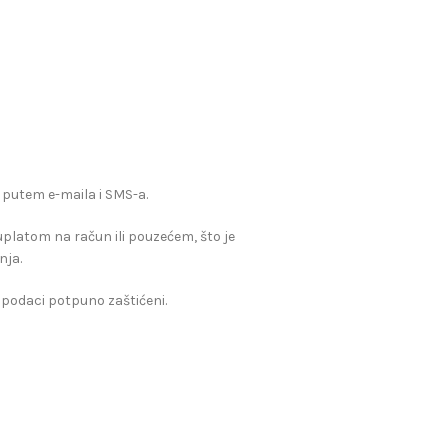
 putem e-maila i SMS-a.
, uplatom na račun ili pouzećem, što je
nja.
 podaci potpuno zaštićeni.