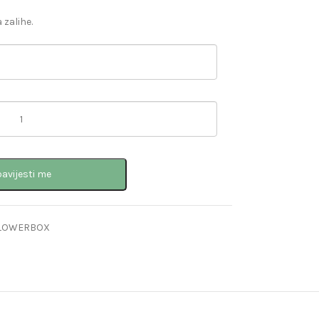
 zalihe.
avijesti me
-FLOWERBOX