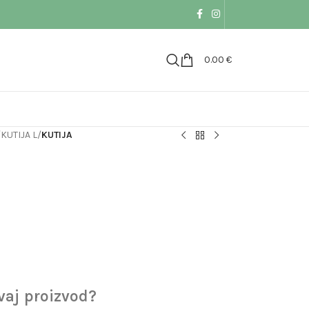
0.00
€
/
KUTIJA L
/
KUTIJA
ovaj proizvod?