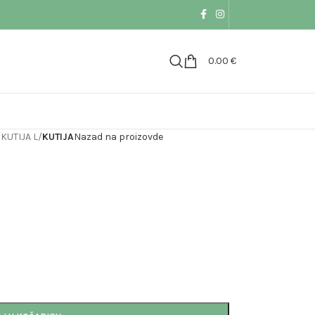
0.00
€
/
KUTIJA L
/
KUTIJA
Nazad na proizovde