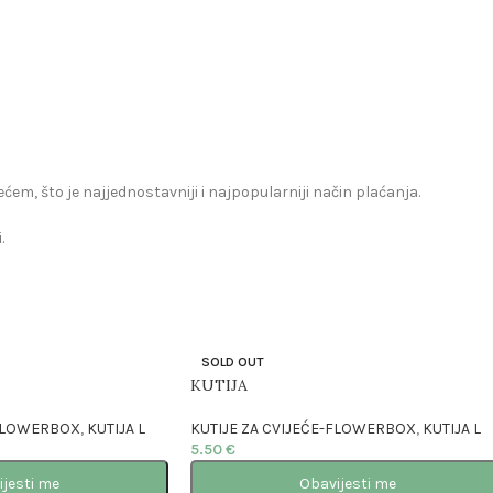
zećem, što je najjednostavniji i najpopularniji način plaćanja.
.
SOLD OUT
KUTIJA
-FLOWERBOX
,
KUTIJA L
KUTIJE ZA CVIJEĆE-FLOWERBOX
,
KUTIJA L
5.50
€
ijesti me
Obavijesti me