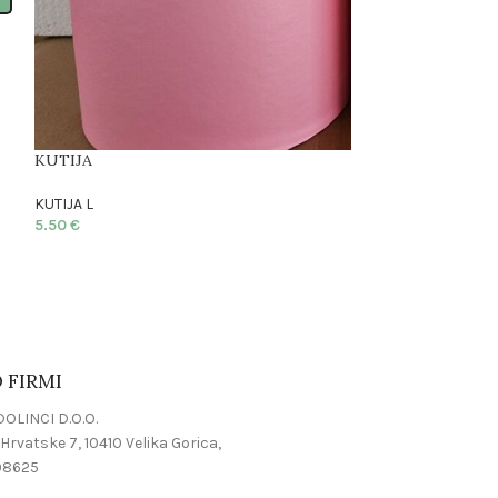
KUTIJA
KUTIJA
KUTIJA L
KUTIJA L
5.50
€
5.50
€
 FIRMI
OLINCI D.O.O.
Hrvatske 7, 10410 Velika Gorica,
08625