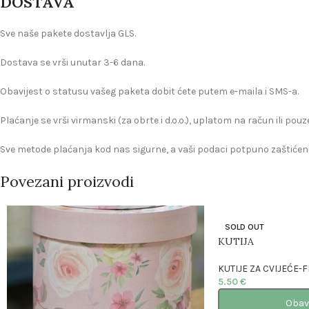
DOSTAVA
Sve naše pakete dostavlja GLS.
Dostava se vrši unutar 3-6 dana.
Obavijest o statusu vašeg paketa dobit ćete putem e-maila i SMS-a.
Plaćanje se vrši virmanski (za obrte i d.o.o.), uplatom na račun ili pou
Sve metode plaćanja kod nas sigurne, a vaši podaci potpuno zaštićeni
Povezani proizvodi
SOLD OUT
KUTIJA
KUTIJE ZA CVIJEĆE
5.50
€
Obav