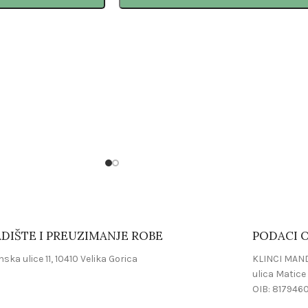
DIŠTE I PREUZIMANJE ROBE
PODACI O
ska ulice 11, 10410 Velika Gorica
KLINCI MAND
ulica Matice 
OIB: 817946