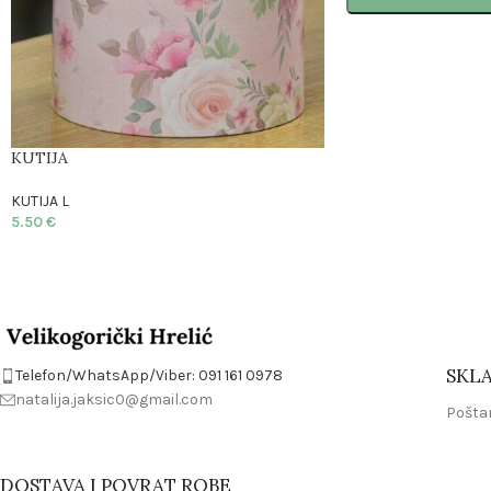
KUTIJA
KUTIJA L
5.50
€
SKLA
Telefon/WhatsApp/Viber: 091 161 0978
natalija.jaksic0@gmail.com
Poštan
DOSTAVA I POVRAT ROBE