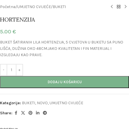
Početna
/
UMJETNO CVIJEĆE
/
BUKETI
HORTENZIJA
5.00
€
BUKET ŠATIRANIH LILA HORTENZIJA, 5 CVJETOVA U BUKETU SA PUNO
LIŠĆA, DUŽINA OKO 48CM.JAKO KVALITETAN I FIN MATERIJAL I
IZGLEDAJU KAO PRAVE.
DODAJ U KOŠARICU
Kategorije:
BUKETI
,
NOVO
,
UMJETNO CVIJEĆE
Share: