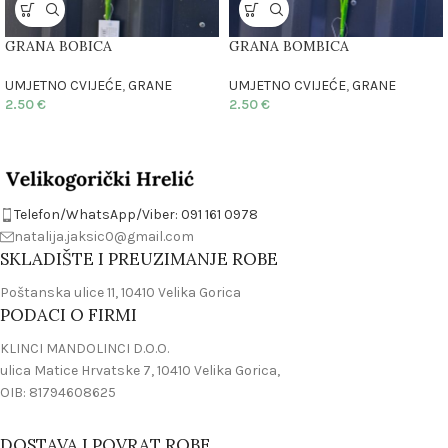
GRANA BOBICA
GRANA BOMBICA
UMJETNO CVIJEĆE
,
GRANE
UMJETNO CVIJEĆE
,
GRANE
2.50
€
2.50
€
Telefon/WhatsApp/Viber: 091 161 0978
natalija.jaksic0@gmail.com
SKLADIŠTE I PREUZIMANJE ROBE
Poštanska ulice 11, 10410 Velika Gorica
PODACI O FIRMI
KLINCI MANDOLINCI D.O.O.
ulica Matice Hrvatske 7, 10410 Velika Gorica,
OIB: 81794608625
DOSTAVA I POVRAT ROBE