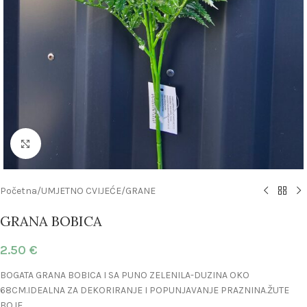
Click to enlarge
Početna
/
UMJETNO CVIJEĆE
/
GRANE
GRANA BOBICA
2.50
€
BOGATA GRANA BOBICA I SA PUNO ZELENILA-DUZINA OKO
68CM.IDEALNA ZA DEKORIRANJE I POPUNJAVANJE PRAZNINA.ŽUTE
BOJE.