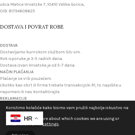
ulica Matice Hrvatske 7, 10410 Velika Gorica,
OIB: 81794608625
DOSTAVA I POVRAT ROBE
DOSTAVA
Dostavljamo kurirskom službom Gls-om.
Rok isporuke je 3-5 radnih dana.
Dostava izvan Hrvatske je od 5-7 dana.
NAČIN PLAĆANJA
Plaćanje se vrši pouzećem.
Ukoliko kao obrt ili firma trebate transakcijski R1, to napišite u
napomeni ili nas kontaktirajte.
REKLAMACIJE
Reklamacije se mogu izvrsiti ukoliko ste dobili oštecen proizvod ili
Koristimo kolačiće kako bismo vam pružili najbolje iskustvo na
ukoliko nije onakav kakav je na slici na webu.
našoj web stranici.
HR
Možete zatražiti povrat novca ili novi proizvod u zamjenu.
You can find out more about which cookies we are using or
switch them off in
settings
.
©2024 Velikogorički Hrelić - Sva prava pridržana