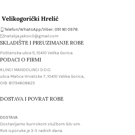
Telefon/WhatsApp/Viber: 091 161 0978
natalija.jaksic0@gmail.com
SKLADIŠTE I PREUZIMANJE ROBE
Poštanska ulice 11, 10410 Velika Gorica
PODACI O FIRMI
KLINCI MANDOLINCI D.O.O.
ulica Matice Hrvatske 7, 10410 Velika Gorica,
OIB: 81794608625
DOSTAVA I POVRAT ROBE
DOSTAVA
Dostavljamo kurirskom službom Gls-om.
Rok isporuke je 3-5 radnih dana.