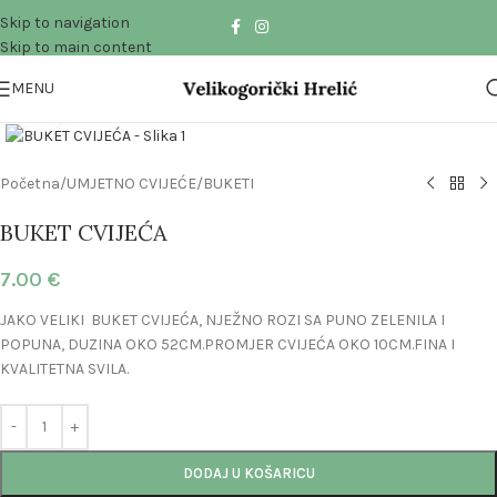
Skip to navigation
Skip to main content
MENU
Click to enlarge
Početna
/
UMJETNO CVIJEĆE
/
BUKETI
BUKET CVIJEĆA
7.00
€
JAKO VELIKI BUKET CVIJEĆA, NJEŽNO ROZI SA PUNO ZELENILA I
POPUNA, DUZINA OKO 52CM.PROMJER CVIJEĆA OKO 10CM.FINA I
KVALITETNA SVILA.
DODAJ U KOŠARICU