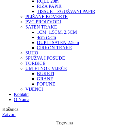
ROLE 20m
RIŽA PAPIR
TISSUE – ZGUŽVANI PAPIR
PLIŠANE KOVERTE
PVC PROIZVODI
SATEN TRAKE
1CM, 1.5CM, 2.5CM
4cm i 5cm
DUPLI SATEN 2.5cm
CIRKON TRAKE
SUHO
SPUŽVA I POSUDE
TORBICE
UMJETNO CVIJEĆE
BUKETI
GRANE
POPUNE
VIJENCI
Kontakt
O Nama
Košarica
Zatvori
Trgovina