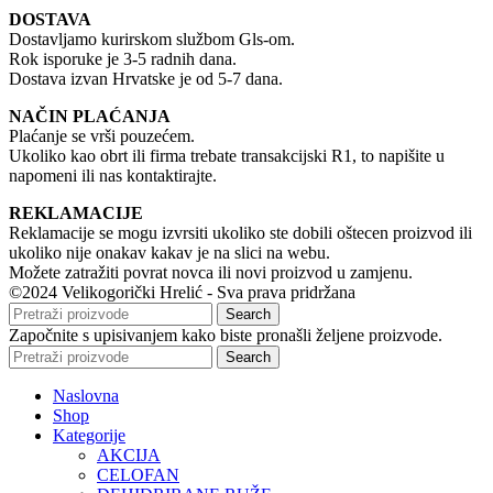
DOSTAVA
Dostavljamo kurirskom službom Gls-om.
Rok isporuke je 3-5 radnih dana.
Dostava izvan Hrvatske je od 5-7 dana.
NAČIN PLAĆANJA
Plaćanje se vrši pouzećem.
Ukoliko kao obrt ili firma trebate transakcijski R1, to napišite u
napomeni ili nas kontaktirajte.
REKLAMACIJE
Reklamacije se mogu izvrsiti ukoliko ste dobili oštecen proizvod ili
ukoliko nije onakav kakav je na slici na webu.
Možete zatražiti povrat novca ili novi proizvod u zamjenu.
©2024 Velikogorički Hrelić - Sva prava pridržana
Search
Započnite s upisivanjem kako biste pronašli željene proizvode.
Search
Naslovna
Shop
Kategorije
AKCIJA
CELOFAN