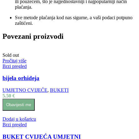
ili pouzećem, što je najjednostavniji i najpopularniji način
plaćanja.
Sve metode plaćanja kod nas sigurne, a vaši podaci potpuno
zaštićeni.
Povezani proizvodi
Sold out
Pročitaj više
Brzi pregled
bijela orhideja
UMJETNO CVIJEĆE
,
BUKETI
5.50
€
Obavijesti me
Dodaj u košaricu
Brzi pregled
BUKET CVIJEĆA UMJETNI