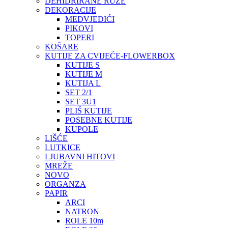
DEHIDRIRANE RUŽE
DEKORACIJE
MEDVJEDIĆI
PIKOVI
TOPERI
KOŠARE
KUTIJE ZA CVIJEĆE-FLOWERBOX
KUTIJE S
KUTIJE M
KUTIJA L
SET 2/1
SET 3U1
PLIŠ KUTIJE
POSEBNE KUTIJE
KUPOLE
LIŠĆE
LUTKICE
LJUBAVNI HITOVI
MREŽE
NOVO
ORGANZA
PAPIR
ARCI
NATRON
ROLE 10m