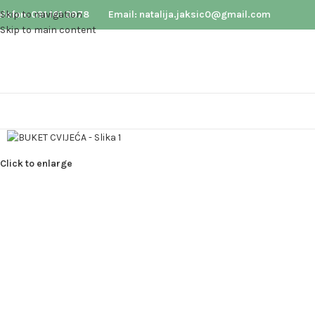
elefon: 091 161 0978
Skip to navigation
Email: natalija.jaksic0@gmail.com
Skip to main content
Click to enlarge