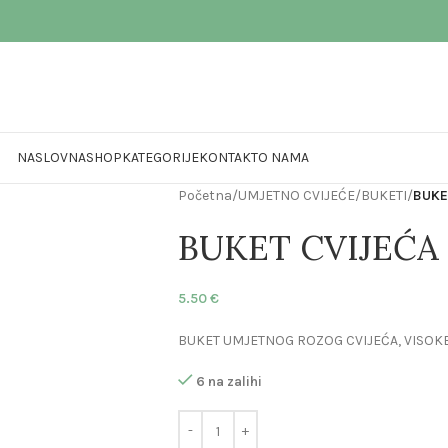
NASLOVNA
SHOP
KATEGORIJE
KONTAKT
O NAMA
Početna
/
UMJETNO CVIJEĆE
/
BUKETI
/
BUKE
BUKET CVIJEĆA
5.50
€
BUKET UMJETNOG ROZOG CVIJEĆA, VISOKE
6 na zalihi