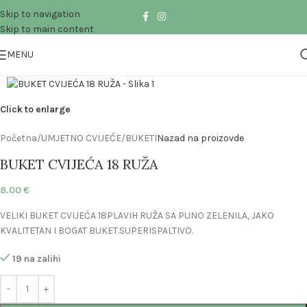
Skip to navigation
Skip to main content
MENU
Click to enlarge
Početna
/
UMJETNO CVIJEĆE
/
BUKETI
Nazad na proizovde
BUKET CVIJEĆA 18 RUŽA
8.00
€
VELIKI BUKET CVIJEĆA 18PLAVIH RUŽA SA PUNO ZELENILA, JAKO
KVALITETAN I BOGAT BUKET.SUPERISPALTIVO.
19 na zalihi