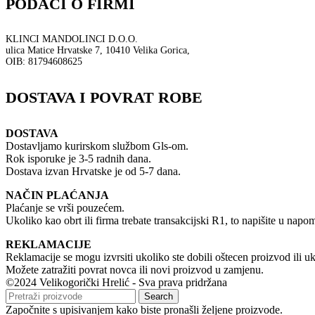
PODACI O FIRMI
KLINCI MANDOLINCI D.O.O.
ulica Matice Hrvatske 7, 10410 Velika Gorica,
OIB: 81794608625
DOSTAVA I POVRAT ROBE
DOSTAVA
Dostavljamo kurirskom službom Gls-om.
Rok isporuke je 3-5 radnih dana.
Dostava izvan Hrvatske je od 5-7 dana.
NAČIN PLAĆANJA
Plaćanje se vrši pouzećem.
Ukoliko kao obrt ili firma trebate transakcijski R1, to napišite u napome
REKLAMACIJE
Reklamacije se mogu izvrsiti ukoliko ste dobili oštecen proizvod ili u
Možete zatražiti povrat novca ili novi proizvod u zamjenu.
©2024 Velikogorički Hrelić - Sva prava pridržana
Search
Započnite s upisivanjem kako biste pronašli željene proizvode.