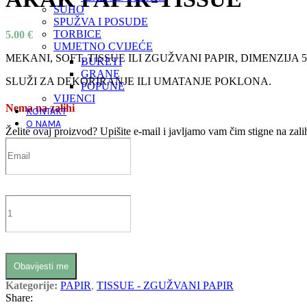
SUHO
SPUŽVA I POSUDE
TORBICE
5.00
€
UMJETNO CVIJEĆE
MEKANI, SOFT, TISSUE ILI ZGUŽVANI PAPIR, DIMENZIJA 
BUKETI
GRANE
SLUŽI ZA DEKORIRANJE ILI UMATANJE POKLONA.
POPUNE
VIJENCI
Nema na zalihi
KONTAKT
O NAMA
Želite ovaj proizvod?
Upišite e-mail i javljamo vam čim stigne na zali
Obavijesti me
Kategorije:
PAPIR
,
TISSUE - ZGUŽVANI PAPIR
Share: