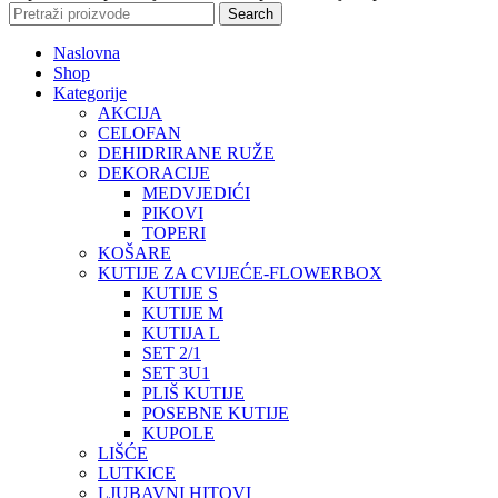
Search
Naslovna
Shop
Kategorije
AKCIJA
CELOFAN
DEHIDRIRANE RUŽE
DEKORACIJE
MEDVJEDIĆI
PIKOVI
TOPERI
KOŠARE
KUTIJE ZA CVIJEĆE-FLOWERBOX
KUTIJE S
KUTIJE M
KUTIJA L
SET 2/1
SET 3U1
PLIŠ KUTIJE
POSEBNE KUTIJE
KUPOLE
LIŠĆE
LUTKICE
LJUBAVNI HITOVI