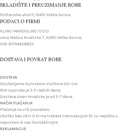
SKLADIŠTE I PREUZIMANJE ROBE
Poštanska ulice 11, 10410 Velika Gorica
PODACI O FIRMI
KLINCI MANDOLINCI D.O.O.
ulica Matice Hrvatske 7, 10410 Velika Gorica,
OIB: 81794608625
DOSTAVA I POVRAT ROBE
DOSTAVA
Dostavljamo kurirskom službom Gls-om.
Rok isporuke je 3-5 radnih dana.
Dostava izvan Hrvatske je od 5-7 dana.
NAČIN PLAĆANJA
Plaćanje se vrši pouzećem.
Ukoliko kao obrt ili firma trebate transakcijski R1, to napišite u
napomeni ili nas kontaktirajte.
REKLAMACIJE