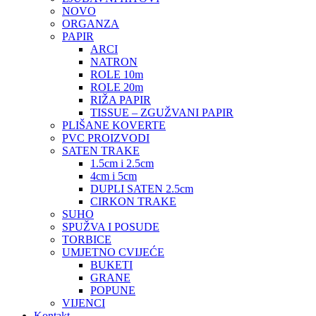
NOVO
ORGANZA
PAPIR
ARCI
NATRON
ROLE 10m
ROLE 20m
RIŽA PAPIR
TISSUE – ZGUŽVANI PAPIR
PLIŠANE KOVERTE
PVC PROIZVODI
SATEN TRAKE
1.5cm i 2.5cm
4cm i 5cm
DUPLI SATEN 2.5cm
CIRKON TRAKE
SUHO
SPUŽVA I POSUDE
TORBICE
UMJETNO CVIJEĆE
BUKETI
GRANE
POPUNE
VIJENCI
Kontakt