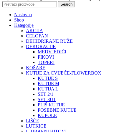
Search
Naslovna
Shop
Kategorije
AKCIJA
CELOFAN
DEHIDRIRANE RUŽE
DEKORACIJE
MEDVJEDIĆI
PIKOVI
TOPERI
KOŠARE
KUTIJE ZA CVIJEĆE-FLOWERBOX
KUTIJE S
KUTIJE M
KUTIJA L
SET 2/1
SET 3U1
PLIŠ KUTIJE
POSEBNE KUTIJE
KUPOLE
LIŠĆE
LUTKICE
LJUBAVNI HITOVI