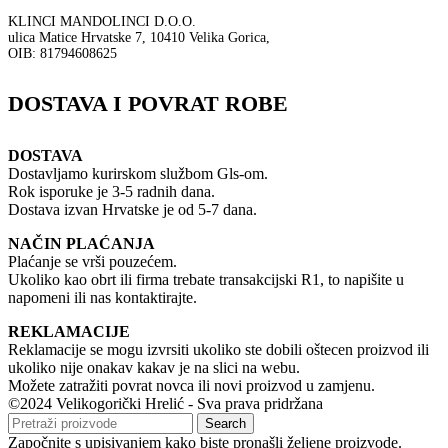
KLINCI MANDOLINCI D.O.O.
ulica Matice Hrvatske 7, 10410 Velika Gorica,
OIB: 81794608625
DOSTAVA I POVRAT ROBE
DOSTAVA
Dostavljamo kurirskom službom Gls-om.
Rok isporuke je 3-5 radnih dana.
Dostava izvan Hrvatske je od 5-7 dana.
NAČIN PLAĆANJA
Plaćanje se vrši pouzećem.
Ukoliko kao obrt ili firma trebate transakcijski R1, to napišite u
napomeni ili nas kontaktirajte.
REKLAMACIJE
Reklamacije se mogu izvrsiti ukoliko ste dobili oštecen proizvod ili
ukoliko nije onakav kakav je na slici na webu.
Možete zatražiti povrat novca ili novi proizvod u zamjenu.
©2024 Velikogorički Hrelić - Sva prava pridržana
Search
Započnite s upisivanjem kako biste pronašli željene proizvode.