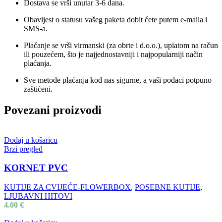
Dostava se vrši unutar 3-6 dana.
Obavijest o statusu vašeg paketa dobit ćete putem e-maila i
SMS-a.
Plaćanje se vrši virmanski (za obrte i d.o.o.), uplatom na račun
ili pouzećem, što je najjednostavniji i najpopularniji način
plaćanja.
Sve metode plaćanja kod nas sigurne, a vaši podaci potpuno
zaštićeni.
Povezani proizvodi
Dodaj u košaricu
Brzi pregled
KORNET PVC
KUTIJE ZA CVIJEĆE-FLOWERBOX
,
POSEBNE KUTIJE
,
LJUBAVNI HITOVI
4.00
€