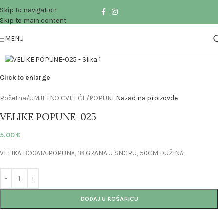
Skip to navigation
Skip to main content
MENU
Click to enlarge
Početna
/
UMJETNO CVIJEĆE
/
POPUNE
Nazad na proizovde
VELIKE POPUNE-025
5.00
€
VELIKA BOGATA POPUNA, 18 GRANA U SNOPU, 50CM DUŽINA.
DODAJ U KOŠARICU