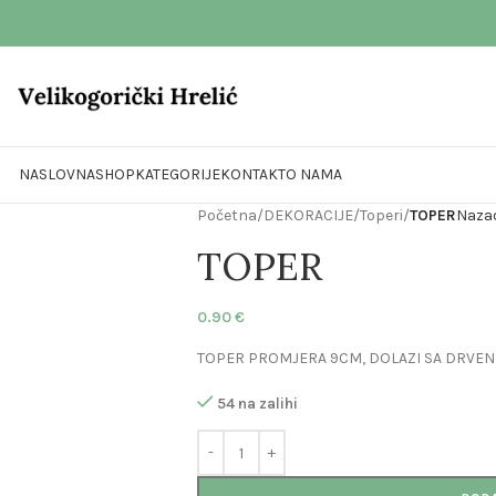
NASLOVNA
SHOP
KATEGORIJE
KONTAKT
O NAMA
Početna
/
DEKORACIJE
/
Toperi
/
TOPER
Nazad
TOPER
0.90
€
TOPER PROMJERA 9CM, DOLAZI SA DRVEN
54 na zalihi