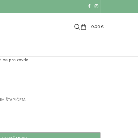
0.00
€
 na proizovde
IM ŠTAPIĆEM.