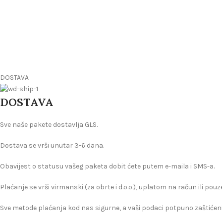
DOSTAVA
DOSTAVA
Sve naše pakete dostavlja GLS.
Dostava se vrši unutar 3-6 dana.
Obavijest o statusu vašeg paketa dobit ćete putem e-maila i SMS-a.
Plaćanje se vrši virmanski (za obrte i d.o.o.), uplatom na račun ili pou
Sve metode plaćanja kod nas sigurne, a vaši podaci potpuno zaštićeni