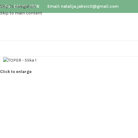
elefon: 091 161 0978
Skip to navigation
Email: natalija.jaksic0@gmail.com
Skip to main content
Click to enlarge