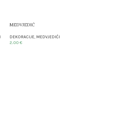
MEDVJEDIĆ
I
DEKORACIJE
,
MEDVJEDIĆI
2.00
€
PIK
DEKORACIJE
,
PIK
1.50
€