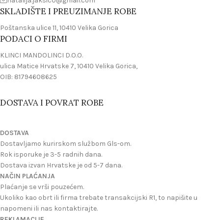
natalija.jaksic0@gmail.com
SKLADIŠTE I PREUZIMANJE ROBE
Poštanska ulice 11, 10410 Velika Gorica
PODACI O FIRMI
KLINCI MANDOLINCI D.O.O.
ulica Matice Hrvatske 7, 10410 Velika Gorica,
OIB: 81794608625
DOSTAVA I POVRAT ROBE
DOSTAVA
Dostavljamo kurirskom službom Gls-om.
Rok isporuke je 3-5 radnih dana.
Dostava izvan Hrvatske je od 5-7 dana.
NAČIN PLAĆANJA
Plaćanje se vrši pouzećem.
Ukoliko kao obrt ili firma trebate transakcijski R1, to napišite u
napomeni ili nas kontaktirajte.
REKLAMACIJE