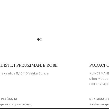
DIŠTE I PREUZIMANJE ROBE
PODACI O
ska ulice 11, 10410 Velika Gorica
KLINCI MAND
ulica Matice 
OIB: 817946
 PLAĆANJA
REKLAMACI
je se vrši pouzećem.
Reklamacije 