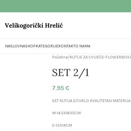
NASLOVNA
SHOP
KATEGORIJE
KONTAKT
O NAMA
Početna
/
KUTIJE ZA CVIJEĆE-FLOWERBOX
SET 2/1
7.95
€
SET KUTIJA 2/1.VRLO KVALITETAN MATERIJA
M-14.5X16X5CM
S-13X14CM