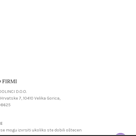
SET PLIŠ 3/1
KUTIJE ZA CVIJ
22.00
€
 FIRMI
OLINCI D.O.O.
Hrvatske 7, 10410 Velika Gorica,
08625
JE
se mogu izvrsiti ukoliko ste dobili oštecen