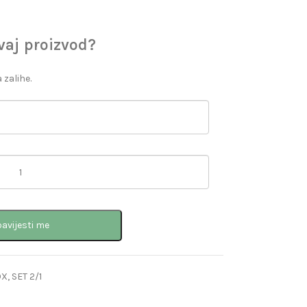
ovaj proizvod?
 zalihe.
avijesti me
OX
,
SET 2/1