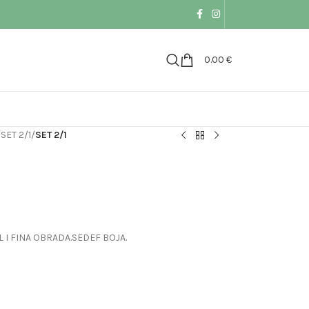
0.00
€
/
SET 2/1
/
SET 2/1
L I FINA OBRADA.SEDEF BOJA.