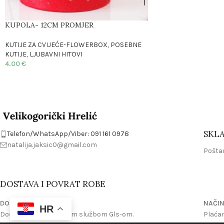
KUPOLA- 12CM PROMJER
KUTIJE ZA CVIJEĆE-FLOWERBOX
,
POSEBNE
KUTIJE
,
LJUBAVNI HITOVI
4.00
€
SKLA
Telefon/WhatsApp/Viber: 091 161 0978
natalija.jaksic0@gmail.com
Poštan
DOSTAVA I POVRAT ROBE
DOSTAVA
NAČIN
HR
Dostavljamo kurirskom službom Gls-om.
Plaćan