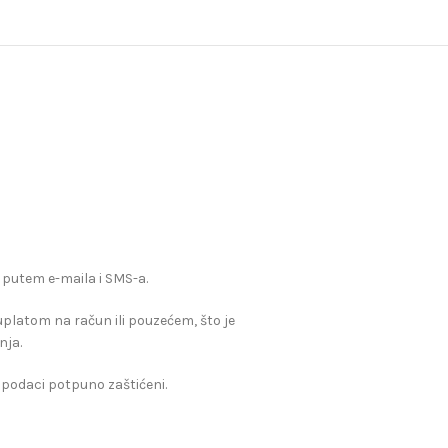
 putem e-maila i SMS-a.
, uplatom na račun ili pouzećem, što je
nja.
 podaci potpuno zaštićeni.