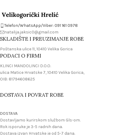
Telefon/WhatsApp/Viber: 091 161 0978
natalija.jaksic0@gmail.com
SKLADIŠTE I PREUZIMANJE ROBE
Poštanska ulice 11, 10410 Velika Gorica
PODACI O FIRMI
KLINCI MANDOLINCI D.O.O.
ulica Matice Hrvatske 7, 10410 Velika Gorica,
OIB: 81794608625
DOSTAVA I POVRAT ROBE
DOSTAVA
Dostavljamo kurirskom službom Gls-om.
Rok isporuke je 3-5 radnih dana.
Dostava izvan Hrvatske je od 5-7 dana.