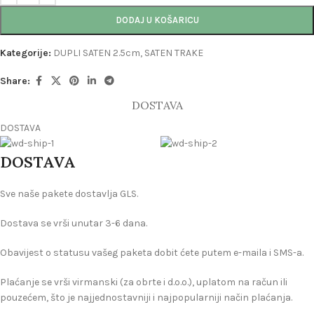
DODAJ U KOŠARICU
Kategorije:
DUPLI SATEN 2.5cm
,
SATEN TRAKE
Share:
DOSTAVA
DOSTAVA
DOSTAVA
Sve naše pakete dostavlja GLS.
Dostava se vrši unutar 3-6 dana.
Obavijest o statusu vašeg paketa dobit ćete putem e-maila i SMS-a.
Plaćanje se vrši virmanski (za obrte i d.o.o.), uplatom na račun ili
pouzećem, što je najjednostavniji i najpopularniji način plaćanja.