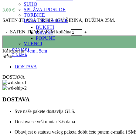
SUHO
SPUŽVA I POSUDE
3.00
€
TORBICE
SATEN TRAKA TIRKIZ 4CM ŠIRINA, DUŽINA 25M.
UMJETNO CVIJEĆE
BUKETI
SATEN TRAKA 4CM količina
GRANE
POPUNE
VIJENCI
KONTAKT
Kategorija:
4cm i 5cm
O NAMA
Share:
DOSTAVA
DOSTAVA
DOSTAVA
Sve naše pakete dostavlja GLS.
Dostava se vrši unutar 3-6 dana.
Obavijest o statusu vašeg paketa dobit ćete putem e-maila i SM