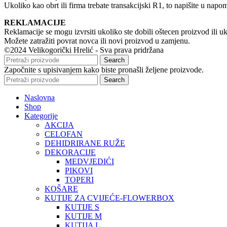
Ukoliko kao obrt ili firma trebate transakcijski R1, to napišite u napome
REKLAMACIJE
Reklamacije se mogu izvrsiti ukoliko ste dobili oštecen proizvod ili u
Možete zatražiti povrat novca ili novi proizvod u zamjenu.
©2024 Velikogorički Hrelić - Sva prava pridržana
Search
Započnite s upisivanjem kako biste pronašli željene proizvode.
Search
Naslovna
Shop
Kategorije
AKCIJA
CELOFAN
DEHIDRIRANE RUŽE
DEKORACIJE
MEDVJEDIĆI
PIKOVI
TOPERI
KOŠARE
KUTIJE ZA CVIJEĆE-FLOWERBOX
KUTIJE S
KUTIJE M
KUTIJA L