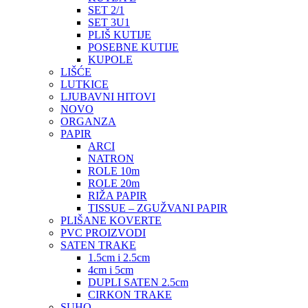
SET 2/1
SET 3U1
PLIŠ KUTIJE
POSEBNE KUTIJE
KUPOLE
LIŠĆE
LUTKICE
LJUBAVNI HITOVI
NOVO
ORGANZA
PAPIR
ARCI
NATRON
ROLE 10m
ROLE 20m
RIŽA PAPIR
TISSUE – ZGUŽVANI PAPIR
PLIŠANE KOVERTE
PVC PROIZVODI
SATEN TRAKE
1.5cm i 2.5cm
4cm i 5cm
DUPLI SATEN 2.5cm
CIRKON TRAKE
SUHO