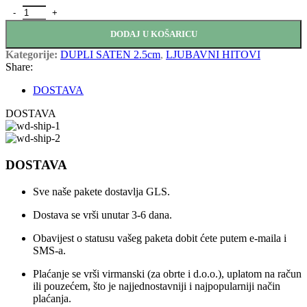
SATEN TRAKA 2.5CM-32M količina
DODAJ U KOŠARICU
Kategorije:
DUPLI SATEN 2.5cm
,
LJUBAVNI HITOVI
Share:
DOSTAVA
DOSTAVA
DOSTAVA
Sve naše pakete dostavlja GLS.
Dostava se vrši unutar 3-6 dana.
Obavijest o statusu vašeg paketa dobit ćete putem e-maila i
SMS-a.
Plaćanje se vrši virmanski (za obrte i d.o.o.), uplatom na račun
ili pouzećem, što je najjednostavniji i najpopularniji način
plaćanja.