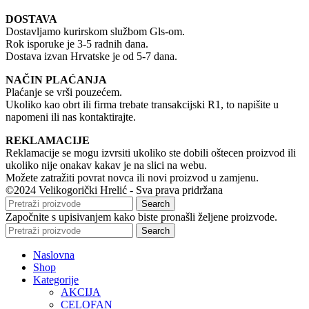
DOSTAVA
Dostavljamo kurirskom službom Gls-om.
Rok isporuke je 3-5 radnih dana.
Dostava izvan Hrvatske je od 5-7 dana.
NAČIN PLAĆANJA
Plaćanje se vrši pouzećem.
Ukoliko kao obrt ili firma trebate transakcijski R1, to napišite u
napomeni ili nas kontaktirajte.
REKLAMACIJE
Reklamacije se mogu izvrsiti ukoliko ste dobili oštecen proizvod ili
ukoliko nije onakav kakav je na slici na webu.
Možete zatražiti povrat novca ili novi proizvod u zamjenu.
©2024 Velikogorički Hrelić - Sva prava pridržana
Search
Započnite s upisivanjem kako biste pronašli željene proizvode.
Search
Naslovna
Shop
Kategorije
AKCIJA
CELOFAN