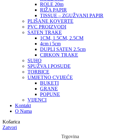
ROLE 20m
RIŽA PAPIR
TISSUE – ZGUŽVANI PAPIR
PLIŠANE KOVERTE
PVC PROIZVODI
SATEN TRAKE
1CM, 1.5CM, 2.5CM
4cm i 5cm
DUPLI SATEN 2.5cm
CIRKON TRAKE
SUHO
SPUŽVA I POSUDE
TORBICE
UMJETNO CVIJEĆE
BUKETI
GRANE
POPUNE
VIJENCI
Kontakt
O Nama
Košarica
Zatvori
Trgovina