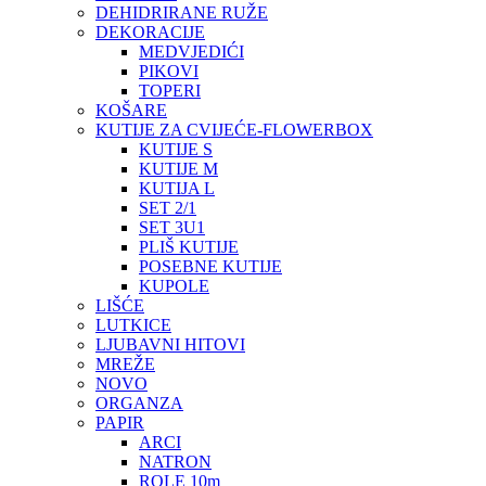
DEHIDRIRANE RUŽE
DEKORACIJE
MEDVJEDIĆI
PIKOVI
TOPERI
KOŠARE
KUTIJE ZA CVIJEĆE-FLOWERBOX
KUTIJE S
KUTIJE M
KUTIJA L
SET 2/1
SET 3U1
PLIŠ KUTIJE
POSEBNE KUTIJE
KUPOLE
LIŠĆE
LUTKICE
LJUBAVNI HITOVI
MREŽE
NOVO
ORGANZA
PAPIR
ARCI
NATRON
ROLE 10m