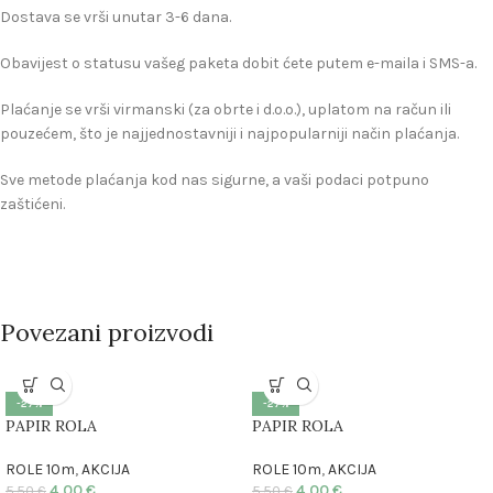
Dostava se vrši unutar 3-6 dana.
Obavijest o statusu vašeg paketa dobit ćete putem e-maila i SMS-a.
Plaćanje se vrši virmanski (za obrte i d.o.o.), uplatom na račun ili
pouzećem, što je najjednostavniji i najpopularniji način plaćanja.
Sve metode plaćanja kod nas sigurne, a vaši podaci potpuno
zaštićeni.
Povezani proizvodi
-27%
-27%
PAPIR ROLA
PAPIR ROLA
ROLE 10m
,
AKCIJA
ROLE 10m
,
AKCIJA
4.00
€
4.00
€
5.50
€
5.50
€