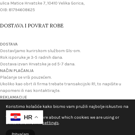
ulica Matice Hrvatske 7, 10410 Velika Gorica,
OIB: 81794608625
DOSTAVA I POVRAT ROBE
DOSTAVA
Dostavljamo kurirskom službom Gls-om.
Rok isporuke je 3-5 radnih dana.
Dostava izvan Hrvatske je od 5-7 dana.
NAČIN PLAĆANJA
Plaćanje se vrši pouzećem.
Ukoliko kao obrt ili firma trebate transakcijski R1, to napišite u
napomeni ili nas kontaktirajte.
REKLAMACIJE
Reklamacije se mogu izvrsiti ukoliko ste dobili oštecen proizvod ili
Koristimo kolačiće kako bismo vam pružili najbolje iskustvo na
ukoliko nije onakav kakav je na slici na webu.
našoj web stranici.
HR
Možete zatražiti povrat novca ili novi proizvod u zamjenu.
You can find out more about which cookies we are using or
switch them off in
settings
.
©2024 Velikogorički Hrelić - Sva prava pridržana
Prihvaćam