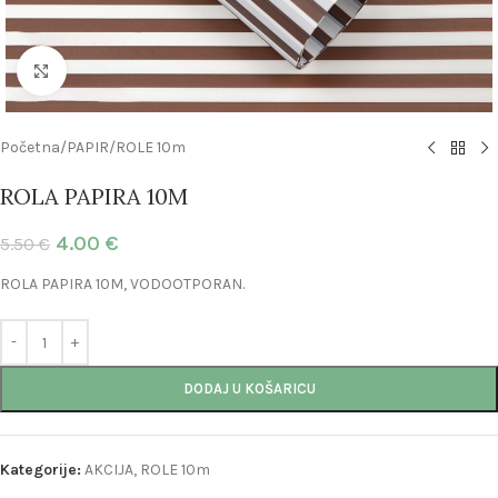
Click to enlarge
Početna
/
PAPIR
/
ROLE 10m
ROLA PAPIRA 10M
4.00
€
5.50
€
ROLA PAPIRA 10M, VODOOTPORAN.
DODAJ U KOŠARICU
Kategorije:
AKCIJA
,
ROLE 10m