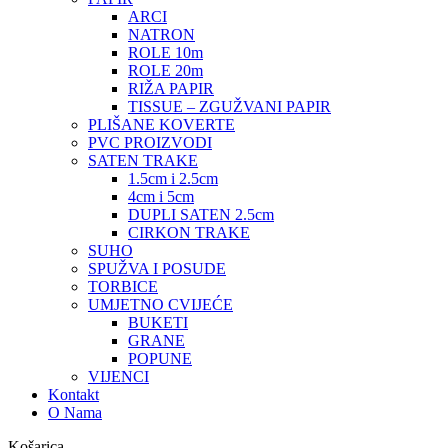
ARCI
NATRON
ROLE 10m
ROLE 20m
RIŽA PAPIR
TISSUE – ZGUŽVANI PAPIR
PLIŠANE KOVERTE
PVC PROIZVODI
SATEN TRAKE
1.5cm i 2.5cm
4cm i 5cm
DUPLI SATEN 2.5cm
CIRKON TRAKE
SUHO
SPUŽVA I POSUDE
TORBICE
UMJETNO CVIJEĆE
BUKETI
GRANE
POPUNE
VIJENCI
Kontakt
O Nama
Košarica