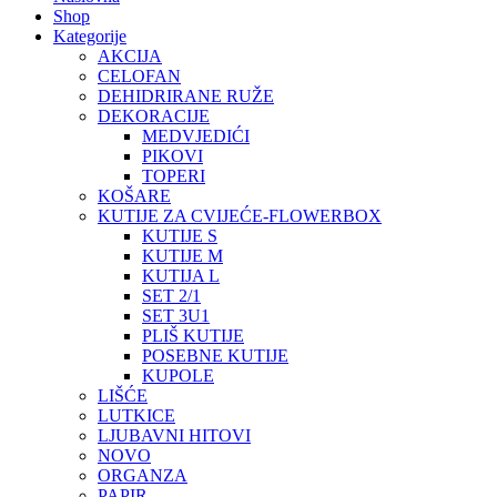
Shop
Kategorije
AKCIJA
CELOFAN
DEHIDRIRANE RUŽE
DEKORACIJE
MEDVJEDIĆI
PIKOVI
TOPERI
KOŠARE
KUTIJE ZA CVIJEĆE-FLOWERBOX
KUTIJE S
KUTIJE M
KUTIJA L
SET 2/1
SET 3U1
PLIŠ KUTIJE
POSEBNE KUTIJE
KUPOLE
LIŠĆE
LUTKICE
LJUBAVNI HITOVI
NOVO
ORGANZA
PAPIR