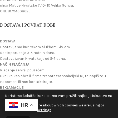
ulica Matice Hrvatske 7, 10410 Velika Gorica,
OIB: 81794608625
DOSTAVA I POVRAT ROBE
DOSTAVA
Dostavljamo kurirskom službom Gls-om.
Rok isporuke je 3-5 radnih dana.
Dostava izvan Hrvatske je od 5-7 dana.
NAČIN PLAĆANJA
Plaćanje se vrši pouzećem.
Ukoliko kao obrt ili firma trebate transakcijski R1, to napišite u
napomeni ili nas kontaktirajte.
REKLAMACIJE
Reklamacije se mogu izvrsiti ukoliko ste dobili oštecen proizvod ili
Koristimo kolačiće kako bismo vam pružili najbolje iskustvo na
ukoliko nije onakav kakav je na slici na webu.
našoj web stranici.
HR
Možete zatražiti povrat novca ili novi proizvod u zamjenu.
You can find out more about which cookies we are using or
switch them off in
settings
.
©2024 Velikogorički Hrelić - Sva prava pridržana