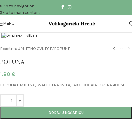
Skip to navigation
Skip to main content
MENU
Click to enlarge
Početna
/
UMJETNO CVIJEĆE
/
POPUNE
POPUNA
1.80
€
POPUNA UMJETNA, KVALITETNA SVILA, JAKO BOGATA.DUZINA 40CM.
DODAJ U KOŠARICU