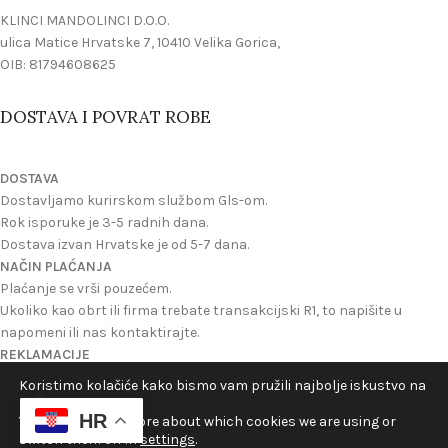
KLINCI MANDOLINCI D.O.O.
ulica Matice Hrvatske 7, 10410 Velika Gorica,
OIB: 81794608625
DOSTAVA I POVRAT ROBE
DOSTAVA
Dostavljamo kurirskom službom Gls-om.
Rok isporuke je 3-5 radnih dana.
Dostava izvan Hrvatske je od 5-7 dana.
NAČIN PLAĆANJA
Plaćanje se vrši pouzećem.
Ukoliko kao obrt ili firma trebate transakcijski R1, to napišite u
napomeni ili nas kontaktirajte.
REKLAMACIJE
Reklamacije se mogu izvrsiti ukoliko ste dobili oštecen proizvod ili
Koristimo kolačiće kako bismo vam pružili najbolje iskustvo na
ukoliko nije onakav kakav je na slici na webu.
našoj web stranici.
HR
Možete zatražiti povrat novca ili novi proizvod u zamjenu.
You can find out more about which cookies we are using or
switch them off in
settings
.
©2024 Velikogorički Hrelić - Sva prava pridržana