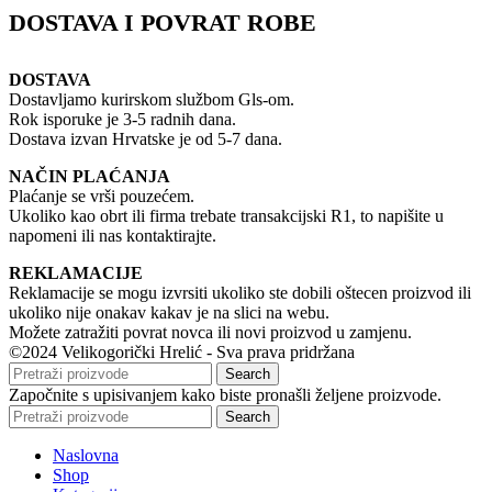
DOSTAVA I POVRAT ROBE
DOSTAVA
Dostavljamo kurirskom službom Gls-om.
Rok isporuke je 3-5 radnih dana.
Dostava izvan Hrvatske je od 5-7 dana.
NAČIN PLAĆANJA
Plaćanje se vrši pouzećem.
Ukoliko kao obrt ili firma trebate transakcijski R1, to napišite u
napomeni ili nas kontaktirajte.
REKLAMACIJE
Reklamacije se mogu izvrsiti ukoliko ste dobili oštecen proizvod ili
ukoliko nije onakav kakav je na slici na webu.
Možete zatražiti povrat novca ili novi proizvod u zamjenu.
©2024 Velikogorički Hrelić - Sva prava pridržana
Search
Započnite s upisivanjem kako biste pronašli željene proizvode.
Search
Naslovna
Shop