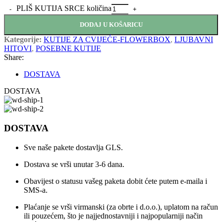
PLIŠ KUTIJA SRCE količina
DODAJ U KOŠARICU
Kategorije:
KUTIJE ZA CVIJEĆE-FLOWERBOX
,
LJUBAVNI
HITOVI
,
POSEBNE KUTIJE
Share:
DOSTAVA
DOSTAVA
DOSTAVA
Sve naše pakete dostavlja GLS.
Dostava se vrši unutar 3-6 dana.
Obavijest o statusu vašeg paketa dobit ćete putem e-maila i
SMS-a.
Plaćanje se vrši virmanski (za obrte i d.o.o.), uplatom na račun
ili pouzećem, što je najjednostavniji i najpopularniji način