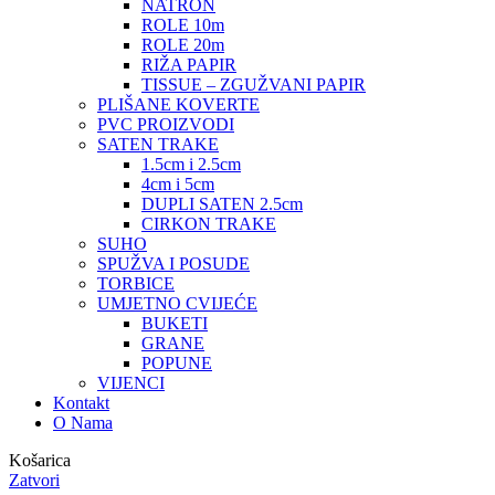
NATRON
ROLE 10m
ROLE 20m
RIŽA PAPIR
TISSUE – ZGUŽVANI PAPIR
PLIŠANE KOVERTE
PVC PROIZVODI
SATEN TRAKE
1.5cm i 2.5cm
4cm i 5cm
DUPLI SATEN 2.5cm
CIRKON TRAKE
SUHO
SPUŽVA I POSUDE
TORBICE
UMJETNO CVIJEĆE
BUKETI
GRANE
POPUNE
VIJENCI
Kontakt
O Nama
Košarica
Zatvori