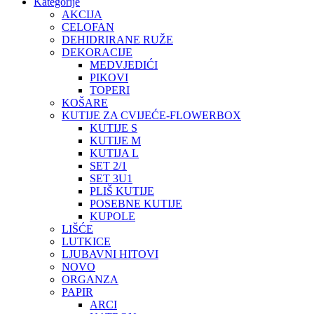
Kategorije
AKCIJA
CELOFAN
DEHIDRIRANE RUŽE
DEKORACIJE
MEDVJEDIĆI
PIKOVI
TOPERI
KOŠARE
KUTIJE ZA CVIJEĆE-FLOWERBOX
KUTIJE S
KUTIJE M
KUTIJA L
SET 2/1
SET 3U1
PLIŠ KUTIJE
POSEBNE KUTIJE
KUPOLE
LIŠĆE
LUTKICE
LJUBAVNI HITOVI
NOVO
ORGANZA
PAPIR
ARCI