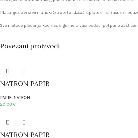
Plaćanje se vrši virmanski (za obrte i d.o.o.), uplatom na račun ili pou
Sve metode plaćanja kod nas sigurne, a vaši podaci potpuno zaštićeni
Povezani proizvodi
NATRON PAPIR
PAPIR
,
NATRON
20.00
€
NATRON PAPIR