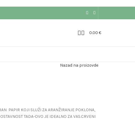
0.00
€
Nazad na proizovde
AN PAPIR KOJI SLUŽI ZA ARANŽIRANJE POKLONA,
NOSTAVNOST TADA-OVO JE IDEALNO ZA VAS.CRVENI