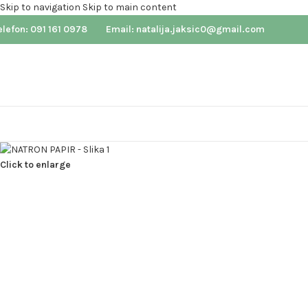
Skip to navigation
Skip to main content
elefon: 091 161 0978
Email: natalija.jaksic0@gmail.com
Click to enlarge