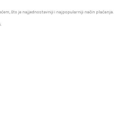
zećem, što je najjednostavniji i najpopularniji način plaćanja.
.