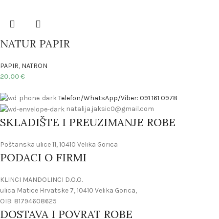
NATUR PAPIR
PAPIR
,
NATRON
20.00
€
Telefon/WhatsApp/Viber: 091 161 0978
natalija.jaksic0@gmail.com
SKLADIŠTE I PREUZIMANJE ROBE
Poštanska ulice 11, 10410 Velika Gorica
PODACI O FIRMI
KLINCI MANDOLINCI D.O.O.
ulica Matice Hrvatske 7, 10410 Velika Gorica,
OIB: 81794608625
DOSTAVA I POVRAT ROBE