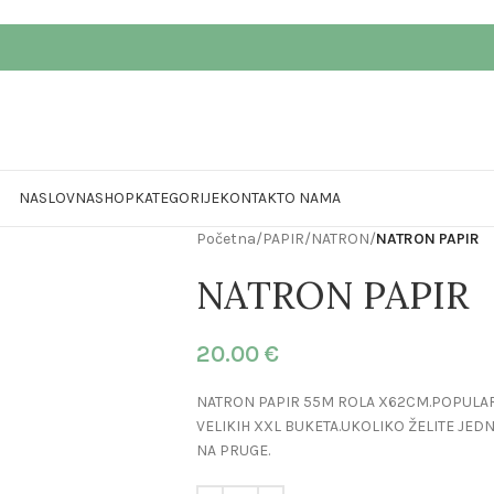
NASLOVNA
SHOP
KATEGORIJE
KONTAKT
O NAMA
Početna
/
PAPIR
/
NATRON
/
NATRON PAPIR
NATRON PAPIR
20.00
€
NATRON PAPIR 55M ROLA X62CM.POPULAR
VELIKIH XXL BUKETA.UKOLIKO ŽELITE JED
NA PRUGE.