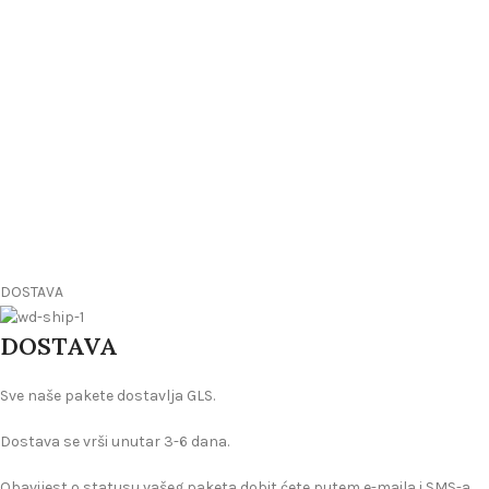
DOSTAVA
DOSTAVA
Sve naše pakete dostavlja GLS.
Dostava se vrši unutar 3-6 dana.
Obavijest o statusu vašeg paketa dobit ćete putem e-maila i SMS-a.