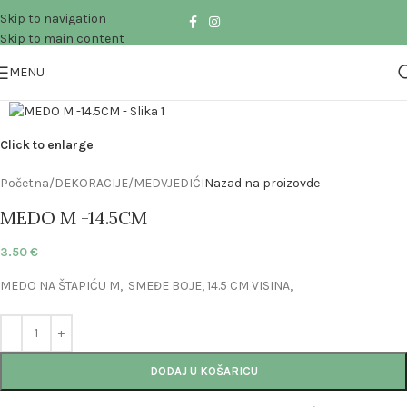
Skip to navigation
Skip to main content
MENU
Click to enlarge
Početna
/
DEKORACIJE
/
MEDVJEDIĆI
Nazad na proizovde
MEDO M -14.5CM
3.50
€
MEDO NA ŠTAPIĆU M, SMEĐE BOJE, 14.5 CM VISINA,
DODAJ U KOŠARICU