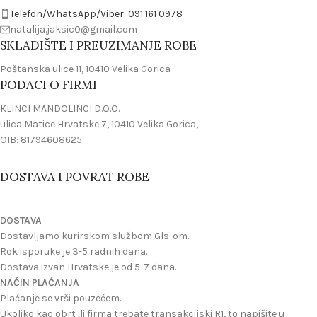
Telefon/WhatsApp/Viber: 091 161 0978
natalija.jaksic0@gmail.com
SKLADIŠTE I PREUZIMANJE ROBE
Poštanska ulice 11, 10410 Velika Gorica
PODACI O FIRMI
KLINCI MANDOLINCI D.O.O.
ulica Matice Hrvatske 7, 10410 Velika Gorica,
OIB: 81794608625
DOSTAVA I POVRAT ROBE
DOSTAVA
Dostavljamo kurirskom službom Gls-om.
Rok isporuke je 3-5 radnih dana.
Dostava izvan Hrvatske je od 5-7 dana.
NAČIN PLAĆANJA
Plaćanje se vrši pouzećem.
Ukoliko kao obrt ili firma trebate transakcijski R1, to napišite u