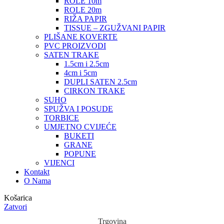
ROLE 10m
ROLE 20m
RIŽA PAPIR
TISSUE – ZGUŽVANI PAPIR
PLIŠANE KOVERTE
PVC PROIZVODI
SATEN TRAKE
1.5cm i 2.5cm
4cm i 5cm
DUPLI SATEN 2.5cm
CIRKON TRAKE
SUHO
SPUŽVA I POSUDE
TORBICE
UMJETNO CVIJEĆE
BUKETI
GRANE
POPUNE
VIJENCI
Kontakt
O Nama
Košarica
Zatvori
Trgovina