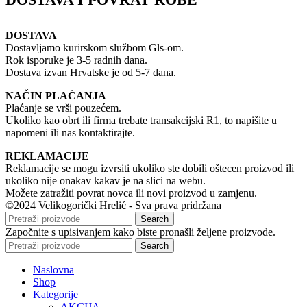
DOSTAVA
Dostavljamo kurirskom službom Gls-om.
Rok isporuke je 3-5 radnih dana.
Dostava izvan Hrvatske je od 5-7 dana.
NAČIN PLAĆANJA
Plaćanje se vrši pouzećem.
Ukoliko kao obrt ili firma trebate transakcijski R1, to napišite u
napomeni ili nas kontaktirajte.
REKLAMACIJE
Reklamacije se mogu izvrsiti ukoliko ste dobili oštecen proizvod ili
ukoliko nije onakav kakav je na slici na webu.
Možete zatražiti povrat novca ili novi proizvod u zamjenu.
©2024 Velikogorički Hrelić - Sva prava pridržana
Search
Započnite s upisivanjem kako biste pronašli željene proizvode.
Search
Naslovna
Shop
Kategorije
AKCIJA