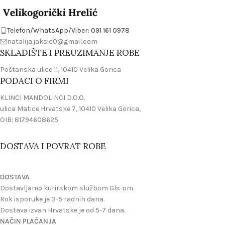
Telefon/WhatsApp/Viber: 091 161 0978
natalija.jaksic0@gmail.com
SKLADIŠTE I PREUZIMANJE ROBE
Poštanska ulice 11, 10410 Velika Gorica
PODACI O FIRMI
KLINCI MANDOLINCI D.O.O.
ulica Matice Hrvatske 7, 10410 Velika Gorica,
OIB: 81794608625
DOSTAVA I POVRAT ROBE
DOSTAVA
Dostavljamo kurirskom službom Gls-om.
Rok isporuke je 3-5 radnih dana.
Dostava izvan Hrvatske je od 5-7 dana.
NAČIN PLAĆANJA