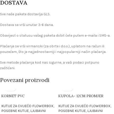
DOSTAVA
Sve naše pakete dostavlja GLS.
Dostava se vrši unutar 3-6 dana.
Obavijest o statusu vašeg paketa dobit ćete putem e-maila i SMS-a.
Plaćanje se vrši virmanski (za obrte i d.o.o.), uplatom na račun ili
pouzećem, što je najjednostavniji i najpopularniji način plaćanja.
Sve metode plaćanja kod nas sigurne, a vaši podaci potpuno
zaštićeni.
Povezani proizvodi
KORNET PVC
KUPOLA- 12CM PROMJER
KUTIJE ZA CVIJEĆE-FLOWERBOX
,
KUTIJE ZA CVIJEĆE-FLOWERBOX
,
POSEBNE KUTIJE
,
LJUBAVNI
POSEBNE KUTIJE
,
LJUBAVNI