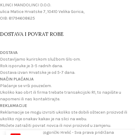
KLINCI MANDOLINCI D.O.O.
ulica Matice Hrvatske 7, 10410 Velika Gorica,
OIB: 81794608625
DOSTAVA I POVRAT ROBE
DOSTAVA
Dostavljamo kurirskom službom Gls-om.
Rok isporuke je 3-5 radnih dana.
Dostava izvan Hrvatske je od 5-7 dana.
NAČIN PLAĆANJA
Plaćanje se vrši pouzećem.
Ukoliko kao obrt ili firma trebate transakcijski R1, to napišite u
napomeni ili nas kontaktirajte.
REKLAMACIJE
Reklamacije se mogu izvrsiti ukoliko ste dobili oštecen proizvod ili
ukoliko nije onakav kakav je na slici na webu.
Možete zatražiti povrat novca ili novi proizvod u zamjenu.
©2024 Velikogorički Hrelić - Sva prava pridržana