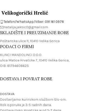
Telefon/WhatsApp/Viber: 091 161 0978
natalija.jaksic0@gmail.com
SKLADIŠTE I PREUZIMANJE ROBE
Poštanska ulice 11, 10410 Velika Gorica
PODACI O FIRMI
KLINCI MANDOLINCI D.O.O.
ulica Matice Hrvatske 7, 10410 Velika Gorica,
OIB: 81794608625
DOSTAVA I POVRAT ROBE
DOSTAVA
Dostavljamo kurirskom službom Gls-om.
Rok isporuke je 3-5 radnih dana.
Dostava izvan Hrvatske je od 5-7 dana.