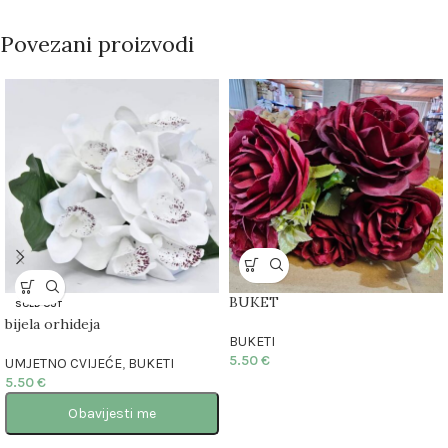
Povezani proizvodi
BUKET
SOLD OUT
bijela orhideja
BUKETI
5.50
€
UMJETNO CVIJEĆE
,
BUKETI
5.50
€
Obavijesti me