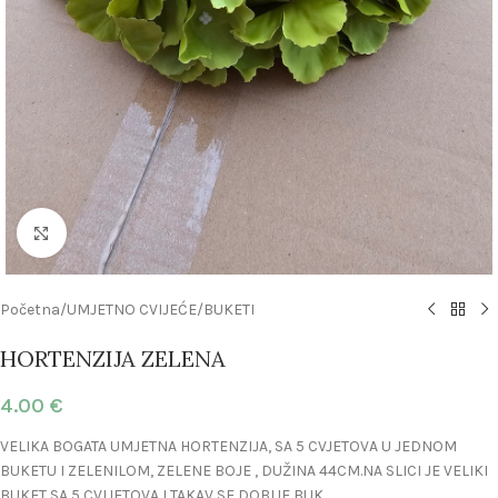
Click to enlarge
Početna
/
UMJETNO CVIJEĆE
/
BUKETI
HORTENZIJA ZELENA
4.00
€
VELIKA BOGATA UMJETNA HORTENZIJA, SA 5 CVJETOVA U JEDNOM
BUKETU I ZELENILOM, ZELENE BOJE , DUŽINA 44CM.NA SLICI JE VELIKI
BUKET SA 5 CVIJETOVA I TAKAV SE DOBIJE BUK