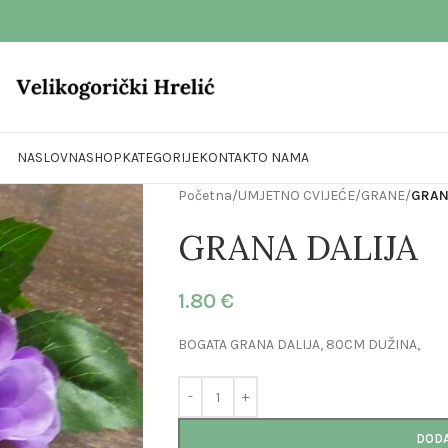
NASLOVNA
SHOP
KATEGORIJE
KONTAKT
O NAMA
Početna
/
UMJETNO CVIJEĆE
/
GRANE
/
GRAN
GRANA DALIJA
1.80
€
BOGATA GRANA DALIJA, 80CM DUŽINA,
DODA