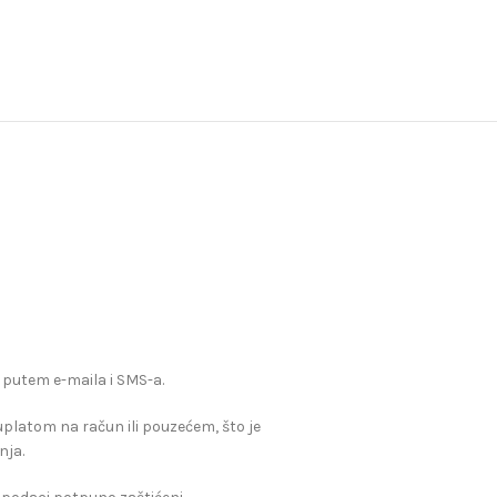
 putem e-maila i SMS-a.
, uplatom na račun ili pouzećem, što je
nja.