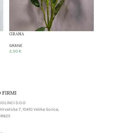
GRANA
GRANA
GRANE
GRANE
2.50
€
3.00
€
 FIRMI
OLINCI D.O.O.
Hrvatske 7, 10410 Velika Gorica,
08625