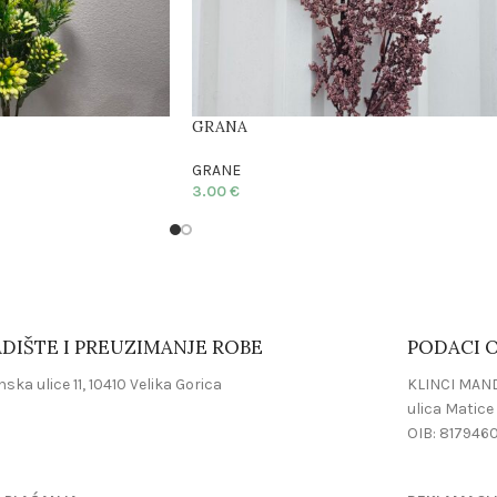
GRANA
GRANE
3.00
€
DIŠTE I PREUZIMANJE ROBE
PODACI O
ska ulice 11, 10410 Velika Gorica
KLINCI MAND
ulica Matice 
OIB: 817946