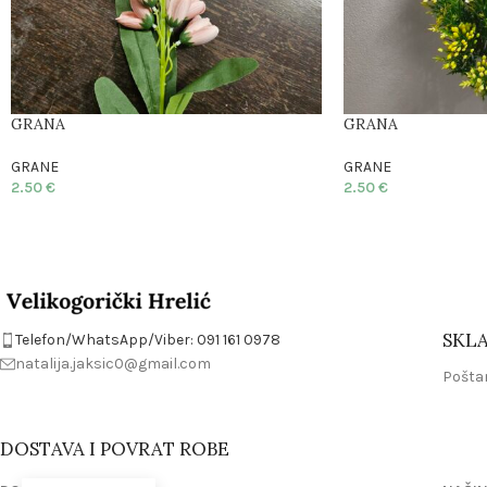
GRANA
GRANA
GRANE
GRANE
2.50
€
2.50
€
SKLA
Telefon/WhatsApp/Viber: 091 161 0978
natalija.jaksic0@gmail.com
Poštan
DOSTAVA I POVRAT ROBE