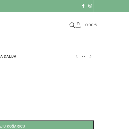
0.00
€
A DALIJA
J U KOŠARICU