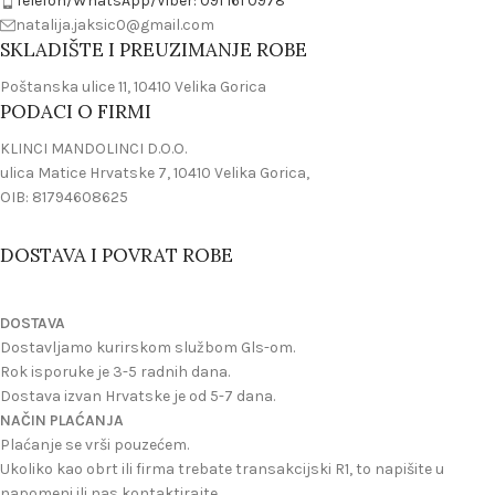
Telefon/WhatsApp/Viber: 091 161 0978
natalija.jaksic0@gmail.com
SKLADIŠTE I PREUZIMANJE ROBE
Poštanska ulice 11, 10410 Velika Gorica
PODACI O FIRMI
KLINCI MANDOLINCI D.O.O.
ulica Matice Hrvatske 7, 10410 Velika Gorica,
OIB: 81794608625
DOSTAVA I POVRAT ROBE
DOSTAVA
Dostavljamo kurirskom službom Gls-om.
Rok isporuke je 3-5 radnih dana.
Dostava izvan Hrvatske je od 5-7 dana.
NAČIN PLAĆANJA
Plaćanje se vrši pouzećem.
Ukoliko kao obrt ili firma trebate transakcijski R1, to napišite u
napomeni ili nas kontaktirajte.