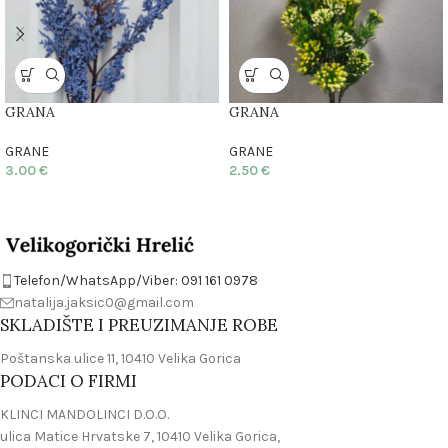
GRANA
GRANA
GRANE
GRANE
3.00
€
2.50
€
Telefon/WhatsApp/Viber: 091 161 0978
natalija.jaksic0@gmail.com
SKLADIŠTE I PREUZIMANJE ROBE
Poštanska ulice 11, 10410 Velika Gorica
PODACI O FIRMI
KLINCI MANDOLINCI D.O.O.
ulica Matice Hrvatske 7, 10410 Velika Gorica,