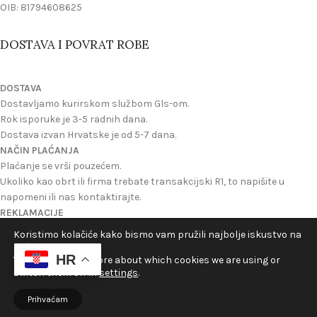
OIB: 81794608625
DOSTAVA I POVRAT ROBE
DOSTAVA
Dostavljamo kurirskom službom Gls-om.
Rok isporuke je 3-5 radnih dana.
Dostava izvan Hrvatske je od 5-7 dana.
NAČIN PLAĆANJA
Plaćanje se vrši pouzećem.
Ukoliko kao obrt ili firma trebate transakcijski R1, to napišite u
napomeni ili nas kontaktirajte.
REKLAMACIJE
Reklamacije se mogu izvrsiti ukoliko ste dobili oštecen proizvod ili
Koristimo kolačiće kako bismo vam pružili najbolje iskustvo na
ukoliko nije onakav kakav je na slici na webu.
našoj web stranici.
HR
Možete zatražiti povrat novca ili novi proizvod u zamjenu.
You can find out more about which cookies we are using or
switch them off in
settings
.
©2024 Velikogorički Hrelić - Sva prava pridržana
Prihvaćam
Open
rgovina
Košarica