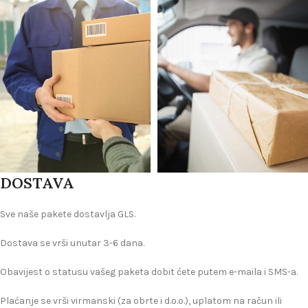
DOSTAVA
Sve naše pakete dostavlja GLS.
Dostava se vrši unutar 3-6 dana.
Obavijest o statusu vašeg paketa dobit ćete putem e-maila i SMS-a.
Plaćanje se vrši virmanski (za obrte i d.o.o.), uplatom na račun ili