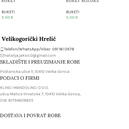
BUKET
BUKET BOŽURA
BUKETI
BUKETI
5.50
€
5.00
€
Telefon/WhatsApp/Viber: 091 161 0978
natalija.jaksic0@gmail.com
SKLADIŠTE I PREUZIMANJE ROBE
Poštanska ulice 11, 10410 Velika Gorica
PODACI O FIRMI
KLINCI MANDOLINCI D.O.O.
ulica Matice Hrvatske 7, 10410 Velika Gorica,
OIB: 81794608625
DOSTAVA I POVRAT ROBE