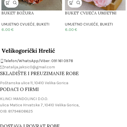
BUKET BOŽURA
BUKET CVIJEĆA UMJETNI
UMJETNO CVIJEĆE
,
BUKETI
UMJETNO CVIJEĆE
,
BUKETI
6.00
€
6.00
€
Telefon/WhatsApp/Viber: 091 161 0978
natalija.jaksic0@gmail.com
SKLADIŠTE I PREUZIMANJE ROBE
Poštanska ulice 11, 10410 Velika Gorica
PODACI O FIRMI
KLINCI MANDOLINCI D.O.O.
ulica Matice Hrvatske 7, 10410 Velika Gorica,
OIB: 81794608625
DOSTAVA I POVRAT ROBE