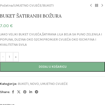
Početna
/
UMJETNO CVIJEĆE
/
BUKETI
BUKET ŠATIRANIH BOŽURA
7.00
€
JAKO VELIKI BUKET CVIJEĆA,ŠATIRANA LILA BOJA SA PUNO ZELENILA I
POPUNA, DUZINA OKO 52CM.PROMJER CVIJEĆA OKO 10CM.FINA I
KVALITETNA SVILA
DODAJ U KOŠARICU
Kategorije:
BUKETI
,
NOVO
,
UMJETNO CVIJEĆE
Share: