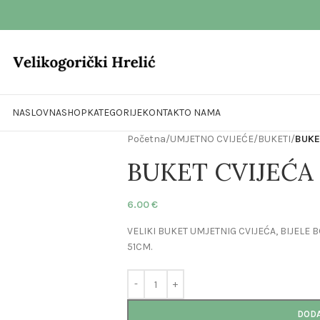
NASLOVNA
SHOP
KATEGORIJE
KONTAKT
O NAMA
Početna
/
UMJETNO CVIJEĆE
/
BUKETI
/
BUKE
BUKET CVIJEĆA
6.00
€
VELIKI BUKET UMJETNIG CVIJEĆA, BIJELE 
51CM.
DODA