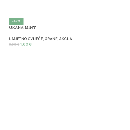
-47%
GRANA MINT
UMJETNO CVIJEĆE
,
GRANE
,
AKCIJA
1.60
€
3.00
€
POPUNA
UMJETNO CVIJEĆ
2.10
€