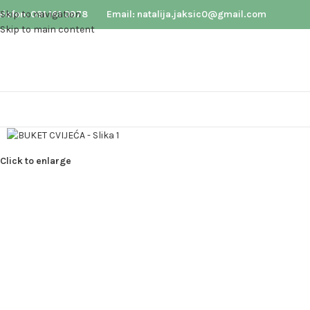
elefon: 091 161 0978
Skip to navigation
Email: natalija.jaksic0@gmail.com
Skip to main content
Click to enlarge