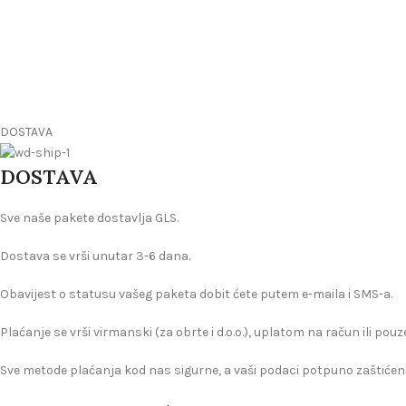
DOSTAVA
DOSTAVA
Sve naše pakete dostavlja GLS.
Dostava se vrši unutar 3-6 dana.
Obavijest o statusu vašeg paketa dobit ćete putem e-maila i SMS-a.
Plaćanje se vrši virmanski (za obrte i d.o.o.), uplatom na račun ili pou
Sve metode plaćanja kod nas sigurne, a vaši podaci potpuno zaštićeni