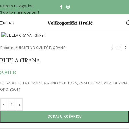
Skip to navigation
Skip to main content
MENU
Click to enlarge
Početna
/
UMJETNO CVIJEĆE
/
GRANE
BIJELA GRANA
2.80
€
BOGATA BIJELA GRANA SA PUNO CVJETOVA, KVALITETNA SVILA, DUZINA
OKO 85CM
DODAJ U KOŠARICU