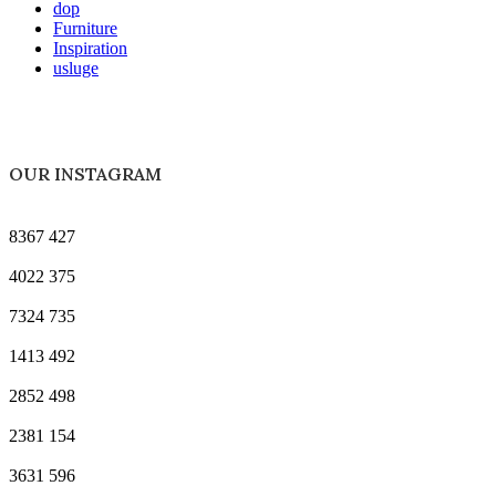
dop
Furniture
Inspiration
usluge
OUR INSTAGRAM
8367
427
4022
375
7324
735
1413
492
2852
498
2381
154
3631
596