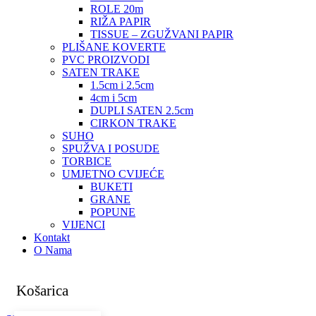
ROLE 20m
RIŽA PAPIR
TISSUE – ZGUŽVANI PAPIR
PLIŠANE KOVERTE
PVC PROIZVODI
SATEN TRAKE
1.5cm i 2.5cm
4cm i 5cm
DUPLI SATEN 2.5cm
CIRKON TRAKE
SUHO
SPUŽVA I POSUDE
TORBICE
UMJETNO CVIJEĆE
BUKETI
GRANE
POPUNE
VIJENCI
Kontakt
O Nama
Košarica