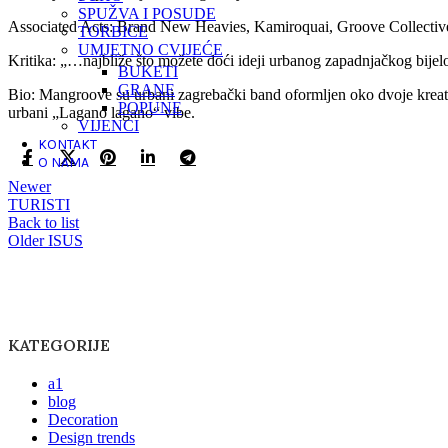
SPUŽVA I POSUDE
Associated Acts: Brand New Heavies, Kamiroquai, Groove Collectiv
TORBICE
UMJETNO CVIJEĆE
Kritika: „…najbliže što možete doći ideji urbanog zapadnjačkog bij
BUKETI
GRANE
Bio: Mangroove su urbani zagrebački band oformljen oko dvoje kreati
POPUNE
urbani „Lagano lagano“ vibe.
VIJENCI
KONTAKT
O NAMA
Newer
TURISTI
Back to list
Older
ISUS
KATEGORIJE
a1
blog
Decoration
Design trends