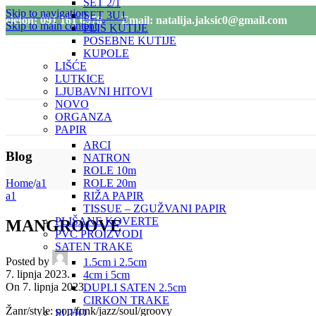
SET 2/1
Skip to navigation
SET 3U1
Telefon: 091 161 0978
Email: natalija.jaksic0@gmail.com
Skip to main content
PLIŠ KUTIJE
POSEBNE KUTIJE
KUPOLE
LIŠĆE
LUTKICE
LJUBAVNI HITOVI
NOVO
ORGANZA
PAPIR
ARCI
Blog
NATRON
ROLE 10m
ROLE 20m
Home
/
a1
RIŽA PAPIR
a1
TISSUE – ZGUŽVANI PAPIR
PLIŠANE KOVERTE
MANGROOVE
PVC PROIZVODI
SATEN TRAKE
Posted by
1.5cm i 2.5cm
7. lipnja 2023.
4cm i 5cm
On 7. lipnja 2023.
DUPLI SATEN 2.5cm
CIRKON TRAKE
Žanr/style: pop/funk/jazz/soul/groovy
SUHO