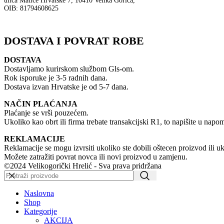
ulica Matice Hrvatske 7, 10410 Velika Gorica,
OIB: 81794608625
DOSTAVA I POVRAT ROBE
DOSTAVA
Dostavljamo kurirskom službom Gls-om.
Rok isporuke je 3-5 radnih dana.
Dostava izvan Hrvatske je od 5-7 dana.
NAČIN PLAĆANJA
Plaćanje se vrši pouzećem.
Ukoliko kao obrt ili firma trebate transakcijski R1, to napišite u napome
REKLAMACIJE
Reklamacije se mogu izvrsiti ukoliko ste dobili oštecen proizvod ili u
Možete zatražiti povrat novca ili novi proizvod u zamjenu.
©2024 Velikogorički Hrelić - Sva prava pridržana
Naslovna
Shop
Kategorije
AKCIJA