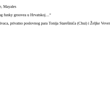
e, Mayales
elog funky groovea u Hrvatskoj…“
vaca, privatno poslovnog para Tonija Starešinića (Chui) i Željke Veve