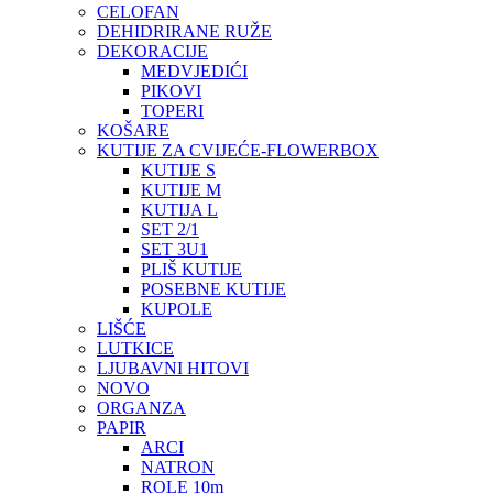
CELOFAN
DEHIDRIRANE RUŽE
DEKORACIJE
MEDVJEDIĆI
PIKOVI
TOPERI
KOŠARE
KUTIJE ZA CVIJEĆE-FLOWERBOX
KUTIJE S
KUTIJE M
KUTIJA L
SET 2/1
SET 3U1
PLIŠ KUTIJE
POSEBNE KUTIJE
KUPOLE
LIŠĆE
LUTKICE
LJUBAVNI HITOVI
NOVO
ORGANZA
PAPIR
ARCI
NATRON
ROLE 10m